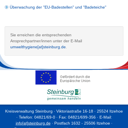
Überwachung der "EU-Badestellen" und "Badeteiche"
Sie erreichen die entsprechenden
Ansprechpartner/innen unter der E-Mail
umwelthygiene[at]steinburg.de
.
Kreisverwaltung Steinburg · Viktoriastraße 16-18 · 25524 Itzehoe
· Telefon: 04821/69-0 · Fax: 04821/699-356 · E-Mail:
info[at]steinburg.de
· Postfach 1632 - 25506 Itzehoe ·