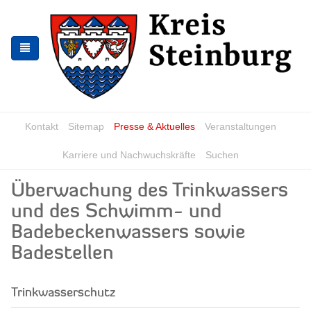
Zur
Zum
Navigation
Inhalt
springen
springen
Kontakt
Sitemap
Presse & Aktuelles
Veranstaltungen
Karriere und Nachwuchskräfte
Suchen
Überwachung des Trinkwassers
und des Schwimm- und
Badebeckenwassers sowie
Badestellen
Trinkwasserschutz