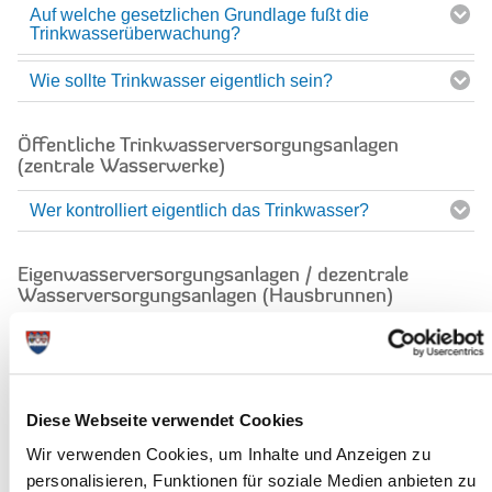
Auf welche gesetzlichen Grundlage fußt die
Trinkwasserüberwachung?
Wie sollte Trinkwasser eigentlich sein?
Öffentliche Trinkwasserversorgungsanlagen
(zentrale Wasserwerke)
Wer kontrolliert eigentlich das Trinkwasser?
Eigenwasserversorgungsanlagen / dezentrale
Wasserversorgungsanlagen (Hausbrunnen)
Muss ich das Trinkwasser aus meinen eigenen
Brunnen auch untersuchen lassen?
Diese Webseite verwendet Cookies
Öffentliche und gewerbliche Anlagen der
Trinkwasserinstallation
Wir verwenden Cookies, um Inhalte und Anzeigen zu
personalisieren, Funktionen für soziale Medien anbieten zu
Welche Einrichtungen sind verpflichtet, ihre