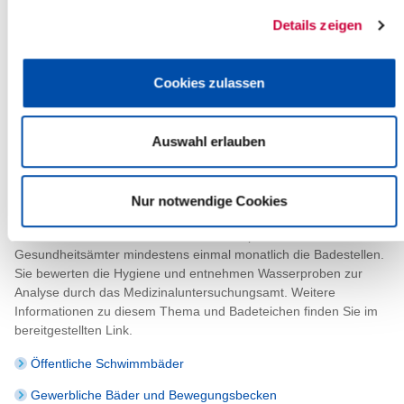
Schwimm- und Badebecken und in Bewegungsbädern unterliegt
Details zeigen
gemäß § 37 des Infektionsschutzgesetzes der Überwachung des
Gesundheitsamtes.
Cookies zulassen
Um das Schwimm- und Badebeckenwasser hygienisch
einwandfrei zu halten, muss es grundsätzlich aufbereitet werden,
auch eine Chlorung des Wassers ist unumgänglich. Die
Anforderungen an das Wasser und seine Aufbereitung sind in der
Auswahl erlauben
DIN 19 643 als Regel der Technik beschrieben.
Die Einhaltung der Anforderungen ist dem Gesundheitsamt durch
Nur notwendige Cookies
regelmäßige Untersuchungen nachzuweisen.
In der Badesaison vom 1. Juni bis 15. September kontollieren die
Gesundheitsämter mindestens einmal monatlich die Badestellen.
Sie bewerten die Hygiene und entnehmen Wasserproben zur
Analyse durch das Medizinaluntersuchungsamt. Weitere
Informationen zu diesem Thema und Badeteichen finden Sie im
bereitgestellten Link.
Öffentliche Schwimmbäder
Gewerbliche Bäder und Bewegungsbecken