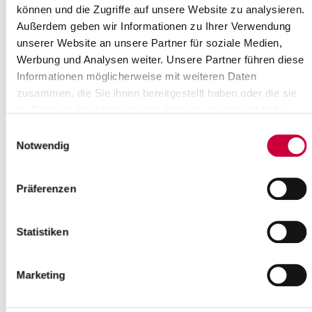
können und die Zugriffe auf unsere Website zu analysieren.
Trinkwasserinstallation auf Legionellen untersuchen zu
lassen?
Außerdem geben wir Informationen zu Ihrer Verwendung
unserer Website an unsere Partner für soziale Medien,
Ich bin Veranstalter von Volksfesten, Märkten und
Werbung und Analysen weiter. Unsere Partner führen diese
Sportveranstaltungen (wie z.B. Marathon- und
ähnlichen Veranstaltungen) und erhalte meine
Informationen möglicherweise mit weiteren Daten
Trinkwasserversorgung für meine Schrank- und
zusammen, die Sie ihnen bereitgestellt haben oder die sie
Verkaufsstände, Toilettenwagen oder Duschen über
im Rahmen Ihrer Nutzung der Dienste gesammelt haben.
einen Hydranten und mobile (Schlauch-) Leitungen,
was muss ich alles beachten?
Einwilligungsauswahl
Notwendig
Wasserwerke
Präferenzen
Eine Liste der zuständigen Wasserwerke und entsprechender
Kontaktdaten im Kreis finden Sie
hier
.
Statistiken
Schwimm- und Badebeckenwasser
Marketing
sowie Badestellen
Das Wasser in öffentlichen Schwimmbädern und gewerblichen