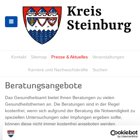
Zur
Zum
Navigation
Inhalt
springen
springen
Kontakt
Sitemap
Presse & Aktuelles
Veranstaltungen
Karriere und Nachwuchskräfte
Suchen
Beratungsangebote
Das Gesundheitsamt bietet Ihnen Beratungen zu vielen
Gesundheitsthemen an. Die Beratungen sind in der Regel
kostenfrei; wenn sich aufgrund der Beratung die Notwendigkeit zu
speziellen Untersuchungen oder Impfungen ergeben sollte,
können diese nicht immer kostenfrei angeboten werden.
Beratungen im Gesundheitsamt