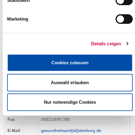
Statistiken
Das Gesundheitsamt hat eine Broschüre "Das Gelbe Heft"
zusammengestellt, in der Sie Organisationen, Sozialstationen,
Behörden und Selbsthilfegruppen, die sich mit Gesundheits- oder
Marketing
Sozialthemen befassen, finden. Sie kann kostenlos im
Gesundheitsamt abgeholt oder im
hier
herunter geladen werden.
Sie erreichen das Gesundheitsamt im allgemeinen montags bis
Details zeigen
freitags von 8:00 bis 12:00 Uhr und nach Vereinbarung in den
Diensträumen in:
Cookies zulassen
Kontakt
Amt
Gesundheitsamt
Auswahl erlauben
Anschrift
Viktoriastraße 17a
25524 Itzehoe
Nur notwendige Cookies
Telefon
04821/69 390
Fax
04821/699 390
E-Mail
gesundheitsamt[at]steinburg.de