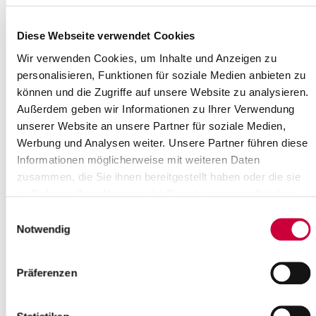
Beratungsstelle sexuelle Gesundheit
Diese Webseite verwendet Cookies
Beratungsstelle für Menschen mit Behinderungen und
Wir verwenden Cookies, um Inhalte und Anzeigen zu
chronisch Kranke
personalisieren, Funktionen für soziale Medien anbieten zu
Schwangerschaftskonfliktberatung
können und die Zugriffe auf unsere Website zu analysieren.
Außerdem geben wir Informationen zu Ihrer Verwendung
Suchtberatung
unserer Website an unsere Partner für soziale Medien,
Impfen
Werbung und Analysen weiter. Unsere Partner führen diese
Informationen möglicherweise mit weiteren Daten
Schwangeren- und Elternberatung
zusammen, die Sie ihnen bereitgestellt haben oder die sie
Stiftung Mutter und Kind
im Rahmen Ihrer Nutzung der Dienste gesammelt haben.
Einwilligungsauswahl
Notwendig
Präferenzen