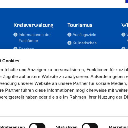
Kreisverwaltung
Tourismus
Wi
Informationen der
Ausflugsziele
Fachämter
Kulinarisches
Services
Aktivitäten in Holstein
e
Karriere und
Unterkünfte
t Cookies
Nachwuchskräfte
Veranstaltungen
 Inhalte und Anzeigen zu personalisieren, Funktionen für sozia
Notdienste
e Zugriffe auf unsere Website zu analysieren. Außerdem geben w
Bekanntmachungen
rwendung unserer Website an unsere Partner für soziale Medien
Formulare/Downloads
re Partner führen diese Informationen möglicherweise mit weite
RSS-Feeds
ereitgestellt haben oder die sie im Rahmen Ihrer Nutzung der D
/Sportförderung
 25524 Itzehoe · Telefon: 04821/69-0 · Fax: 04821/699-356 · E-Mail:
in
Präferenzen
Statistiken
Marketin