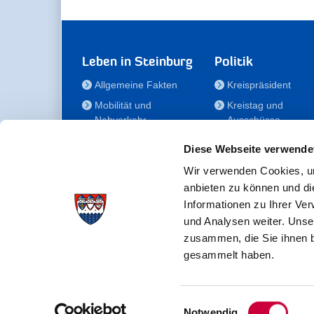
Leben in Steinburg
Politik
Allgemeine Fakten
Kreispräsident
Mobilität und
Kreistag und
Nahverkehr
Ausschüsse
Bauen und Wohnen
Die/Der Beauftragt
Diese Webseite verwende
für Menschen mit
Kultur und Freizeit
Behinderung
Wir verwenden Cookies, um
Familie
anbieten zu können und di
Der
Gesundheit
Informationen zu Ihrer Ve
Kreisseniorenbeirat
und Analysen weiter. Unse
Bildung
Förderstiftung
zusammen, die Sie ihnen b
Fördergesellschaft
gesammelt haben.
Einwilligungsauswahl
Kreisverwaltung Steinburg · Viktoriastraße 16-18 ·
Notwendig