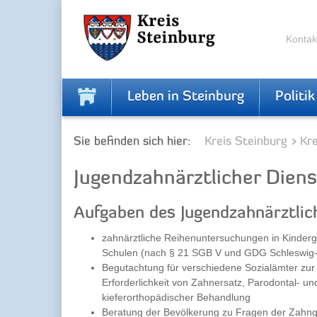
Zur
Zum
Navigation
Inhalt
springen
springen
Kontak
Leben in Steinburg
Politik
Sie befinden sich hier:
Kreis Steinburg
Kr
Jugendzahnärztlicher Diens
Aufgaben des Jugendzahnärztlic
zahnärztliche Reihenuntersuchungen in Kinder
Schulen (nach § 21 SGB V und GDG Schleswig-
Begutachtung für verschiedene Sozialämter zur
Erforderlichkeit von Zahnersatz, Parodontal- un
kieferorthopädischer Behandlung
Beratung der Bevölkerung zu Fragen der Zahn