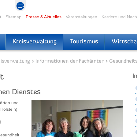
t
Sitemap
Presse & Aktuelles
Veranstaltungen
Karriere und Nac
Kreisverwaltung
Tourismus
Wirtscha
eisverwaltung
Informationen der Fachämter
Gesundheit
t
I
hen Dienstes
gärten und
Holstein)
d
gesundheit