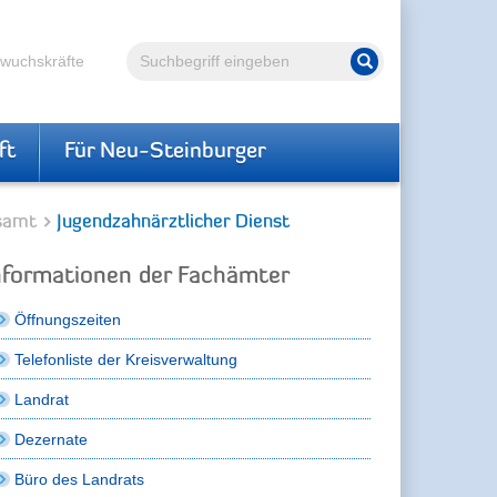
Volltextsuche
hwuchskräfte
Suche starten
ft
Für Neu-Steinburger
samt
Jugendzahnärztlicher Dienst
nformationen der Fachämter
Öffnungszeiten
Telefonliste der Kreisverwaltung
Landrat
Dezernate
Büro des Landrats