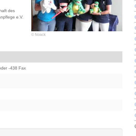
haft des
npflege e.V.
© Noack
oder -438 Fax