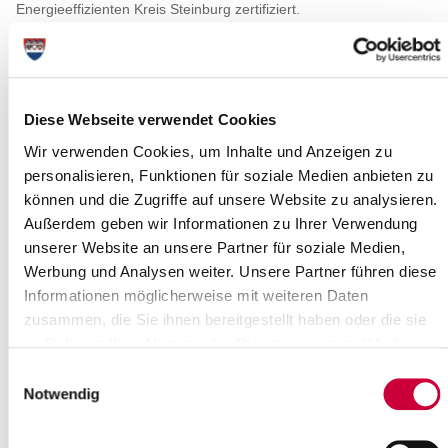
Energieeffizienten Kreis Steinburg zertifiziert.
Bundesweit als erster Kreis nimmt der Kreis Steinburg seit August
2013 an dem Projekt „Energieeffiziente Kommune“ der
Deutschen Energie-Agentur GmbH (dena) teil. Eine
entsprechende Kooperationsvereinbarung zwischen dem Kreis,
Diese Webseite verwendet Cookies
der e.on als weiterem Projektpartner und der dena wurde am 11.
Dezember 2013 in Anwesenheit des Innenministers
Wir verwenden Cookies, um Inhalte und Anzeigen zu
unterzeichnet. Ziel des Projekts ist die Einführung eines Energie-
personalisieren, Funktionen für soziale Medien anbieten zu
und Klimaschutzmanagements zur Steigerung der
können und die Zugriffe auf unsere Website zu analysieren.
Energieeffizienz im Kreis. Dieses definiert die zur Erreichung des
Außerdem geben wir Informationen zu Ihrer Verwendung
Ziels notwendigen Organisations-und Informationsstrukturen,
unserer Website an unsere Partner für soziale Medien,
regelt Zuständigkeiten und Abläufe und schlägt konkrete
Werbung und Analysen weiter. Unsere Partner führen diese
Maßnahmen vor.
Informationen möglicherweise mit weiteren Daten
zusammen, die Sie ihnen bereitgestellt haben oder die sie
Damit hilft das Energie-und Klimaschutzmanagement dem Kreis,
im Rahmen Ihrer Nutzung der Dienste gesammelt haben.
Klimaschutz und Energieeffizienz Schritt für Schritt in allen
Handlungsfeldern, die im direkten Einflussbereich der Kreises
Einwilligungsauswahl
liegen, systematisch zu verankern und vorhandene
Notwendig
Energieeinsparpotenziale auszuschöpfen.
Am Anfang des dena Energie-und Klimaschutzmanagements