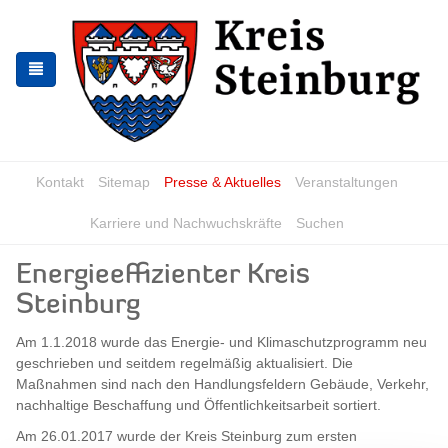
Zur
Zum
Navigation
Inhalt
springen
springen
Kontakt
Sitemap
Presse & Aktuelles
Veranstaltungen
Karriere und Nachwuchskräfte
Suchen
Energieeffizienter Kreis
Steinburg
Am 1.1.2018 wurde das Energie- und Klimaschutzprogramm neu
geschrieben und seitdem regelmäßig aktualisiert. Die
Maßnahmen sind nach den Handlungsfeldern Gebäude, Verkehr,
nachhaltige Beschaffung und Öffentlichkeitsarbeit sortiert.
Am 26.01.2017 wurde der Kreis Steinburg zum ersten