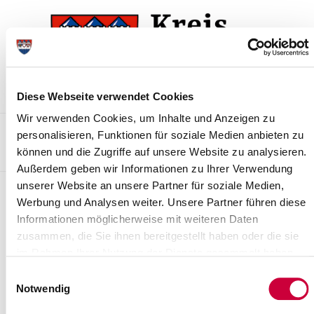
Zur
Zum
Navigation
Inhalt
springen
springen
Diese Webseite verwendet Cookies
Wir verwenden Cookies, um Inhalte und Anzeigen zu
Kontakt
Sitemap
Presse & Aktuelles
Veranstaltungen
personalisieren, Funktionen für soziale Medien anbieten zu
können und die Zugriffe auf unsere Website zu analysieren.
Karriere und Nachwuchskräfte
Suchen
Außerdem geben wir Informationen zu Ihrer Verwendung
unserer Website an unsere Partner für soziale Medien,
Sperrmüll und E-Schrott online
Werbung und Analysen weiter. Unsere Partner führen diese
anmelden
Informationen möglicherweise mit weiteren Daten
zusammen, die Sie ihnen bereitgestellt haben oder die sie
Die Abholung von Sperrmüll kann zweimal pro Jahr angemeldet
im Rahmen Ihrer Nutzung der Dienste gesammelt haben.
werden - die Abholung von Elektrogroßgeräten auch häufiger.
Sperrmüll bzw. Elektrogroßgeräte werden innerhalb von drei
Einwilligungsauswahl
Wochen nach Eingang der Anmeldung abgeholt. Der Abholtermin
Notwendig
wird Ihnen rechtzeitig schriftlich per E-Mail oder per Post
mitgeteilt. Sperrmüll und Elektrogroßgeräte müssen vor der