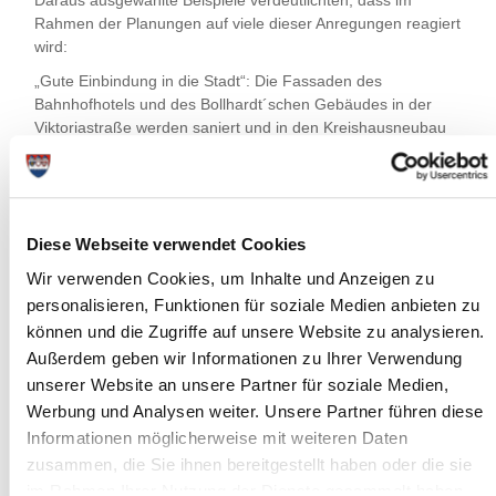
Rahmen der Planungen auf viele dieser Anregungen reagiert
wird:
„Gute Einbindung in die Stadt“: Die Fassaden des
Bahnhofhotels und des Bollhardt´schen Gebäudes in der
Viktoriastraße werden saniert und in den Kreishausneubau
einbezogen– das hat der Kreistag im März diesen Jahres
beschlossen. Der Bereich des denkmalgeschützten
Gesamtensembles in der Viktoriastraße wird damit noch
weiter aufgewertet.
Diese Webseite verwendet Cookies
Der Neubaukörper wird sich sowohl in der Bahnhofstraße als
auch in der Karlstraße durch asymmetrische Gliederungen in
Wir verwenden Cookies, um Inhalte und Anzeigen zu
das Bild der kleinteiligen Bebauung der Nachbargebäude
personalisieren, Funktionen für soziale Medien anbieten zu
einfügen.
können und die Zugriffe auf unsere Website zu analysieren.
„Gutes Leitsystem, Frontoffice, Wartebereich im
Außerdem geben wir Informationen zu Ihrer Verwendung
Eingangsbereich“: Für alle Kunden und Gäste wird es einen
unserer Website an unsere Partner für soziale Medien,
zentralen Eingang geben. Der Verzicht auf weitere Eingänge
Werbung und Analysen weiter. Unsere Partner führen diese
schafft Klarheit und eine gleichmäßige Qualität des
Informationen möglicherweise mit weiteren Daten
Empfangs. Im Haupteingangsbereich werden Kunden und
zusammen, die Sie ihnen bereitgestellt haben oder die sie
Gäste durch Mitarbeiter an einem Tresen, dem „Frontoffice“
in Empfang genommen. Neben Auskünften können kleinere
im Rahmen Ihrer Nutzung der Dienste gesammelt haben.