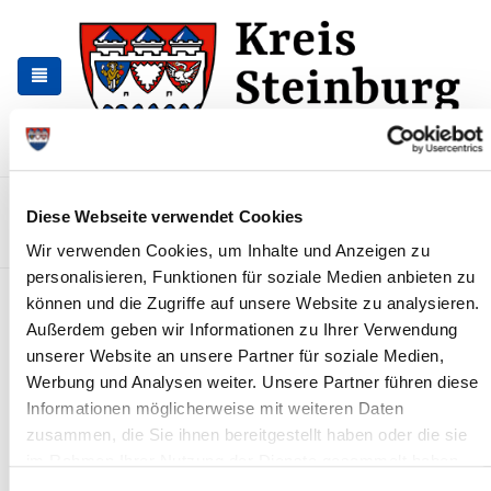
Skip
Skip
to
to
the
the
navigation
content
Kontakt
Sitemap
Presse & Aktuelles
Veranstaltungen
Diese Webseite verwendet Cookies
Karriere und Nachwuchskräfte
Suchen
Wir verwenden Cookies, um Inhalte und Anzeigen zu
personalisieren, Funktionen für soziale Medien anbieten zu
Bauaufsicht und Brandschutz
können und die Zugriffe auf unsere Website zu analysieren.
Außerdem geben wir Informationen zu Ihrer Verwendung
Achtung!
unserer Website an unsere Partner für soziale Medien,
Werbung und Analysen weiter. Unsere Partner führen diese
Das Kreisbauamt ist umgezogen. Sie finden uns nun in
den Räumlichkeiten am
Langer Peter 27a
in Itzehoe.
Informationen möglicherweise mit weiteren Daten
zusammen, die Sie ihnen bereitgestellt haben oder die sie
im Rahmen Ihrer Nutzung der Dienste gesammelt haben.
Abteilung
IV22