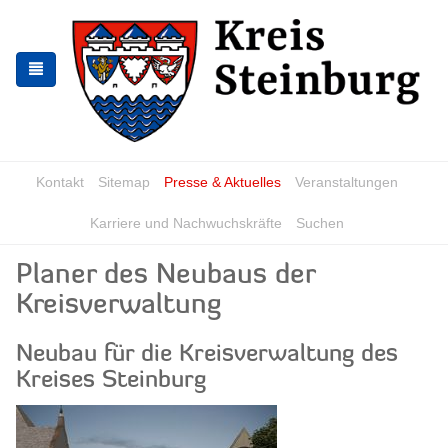
Skip
Skip
to
to
the
the
navigation
content
Kontakt
Sitemap
Presse & Aktuelles
Veranstaltungen
Karriere und Nachwuchskräfte
Suchen
Planer des Neubaus der
Kreisverwaltung
Neubau für die Kreisverwaltung des
Kreises Steinburg