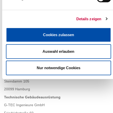
Baugrundgutachter
IGB Ingenieurgesellschaft mbH
Steindamm 96
Details zeigen
20099 Hamburg
Entwässerungsplanung
Cookies zulassen
Ingenieurgesellschaft Siebert & Partner mbH
Emmy-Noether-Straße 19
Auswahl erlauben
25524 Itzehoe
Freiraumplanung
Nur notwendige Cookies
arbos Freiraumplanung GmbH & Co. KG
Steindamm 105
20099 Hamburg
Technische Gebäudeausrüstung
G-TEC Ingenieure GmbH
Friedrichstraße 60