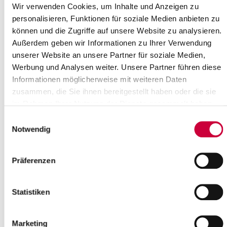
Wir verwenden Cookies, um Inhalte und Anzeigen zu
Hochallee 114
personalisieren, Funktionen für soziale Medien anbieten zu
20149 Hamburg
können und die Zugriffe auf unsere Website zu analysieren.
Planung Landratsamt
Außerdem geben wir Informationen zu Ihrer Verwendung
unserer Website an unsere Partner für soziale Medien,
Architekten Johannsen und Partner mbB
Werbung und Analysen weiter. Unsere Partner führen diese
Hasselbrookstraße 25
Informationen möglicherweise mit weiteren Daten
22089 Hamburg
zusammen, die Sie ihnen bereitgestellt haben oder die sie
Tragwerksplanung
im Rahmen Ihrer Nutzung der Dienste gesammelt haben.
Einwilligungsauswahl
Leonhardt, Andrä und Partner Beratende Ingenieure VBI AG
Notwendig
Stadtdeich 5
20097 Hamburg
Präferenzen
Tragwerksplanung
Wetzel & von Seth Beratende Ingenieure Partnerschaft mbB
Statistiken
Friesenweg 5e
22763 Hamburg
Marketing