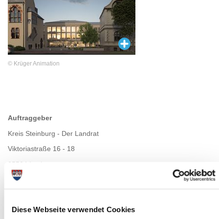
© Krüger Animation
Auftraggeber
Kreis Steinburg - Der Landrat
Viktoriastraße 16 - 18
25524 Itzehoe
Planung
Bietergemeinschaft
Diese Webseite verwendet Cookies
ArchitektenContor Hamburg & Itzehoe