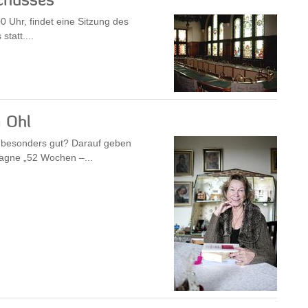
chusses
 Uhr, findet eine Sitzung des
tatt....
 Ohl
z besonders gut? Darauf geben
pagne „52 Wochen –...