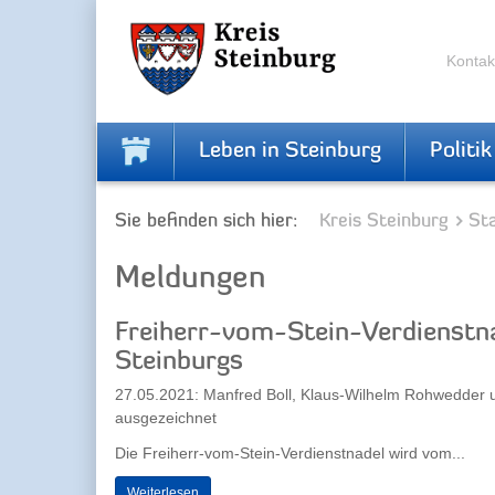
Zur
Zum
Navigation
Inhalt
springen
springen
Kontak
Leben in Steinburg
Politik
Sie befinden sich hier:
Kreis Steinburg
Sta
Meldungen
Freiherr-vom-Stein-Verdienstna
Steinburgs
27.05.2021: Manfred Boll, Klaus-Wilhelm Rohwedder
ausgezeichnet
Die Freiherr-vom-Stein-Verdienstnadel wird vom...
Weiterlesen