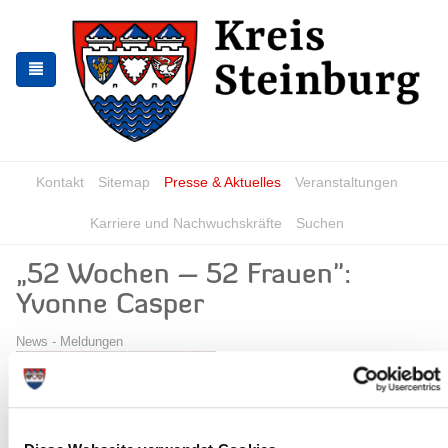
Zur
Zum
Navigation
Inhalt
springen
springen
Kontakt
Sitemap
Presse & Aktuelles
Veranstaltungen
Karriere und Nachwuchskräfte
Suchen
„52 Wochen – 52 Frauen":
Yvonne Casper
News - Meldungen