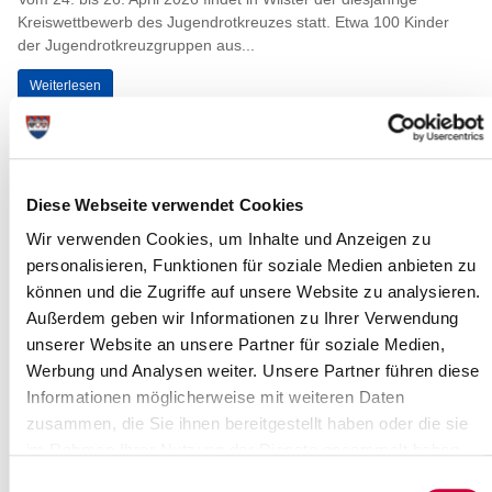
Kreiswettbewerb des Jugendrotkreuzes statt. Etwa 100 Kinder
der Jugendrotkreuzgruppen aus...
Weiterlesen
Kreis Steinburg: Kreishausneubau in
Itzehoe macht Fortschritte – trotz
Diese Webseite verwendet Cookies
Hindernisse
Wir verwenden Cookies, um Inhalte und Anzeigen zu
„Also, Parken ist schlecht hier heute!“ bemerkt Tobias Rückerl,
personalisieren, Funktionen für soziale Medien anbieten zu
Bauausschussvorsitzender im Kreis Steinburg. „So geht Baustelle
– endlich mal fünfzig...
können und die Zugriffe auf unsere Website zu analysieren.
Außerdem geben wir Informationen zu Ihrer Verwendung
Weiterlesen
unserer Website an unsere Partner für soziale Medien,
Werbung und Analysen weiter. Unsere Partner führen diese
Informationen möglicherweise mit weiteren Daten
Katastrophenschutzübung in Itzehoe
zusammen, die Sie ihnen bereitgestellt haben oder die sie
Nord
im Rahmen Ihrer Nutzung der Dienste gesammelt haben.
Itzehoe, 02.04.2026: Am Donnerstag, den 09.04.2026, führt eine
Einwilligungsauswahl
Führungseinheit des Katastrophenschutzes, die