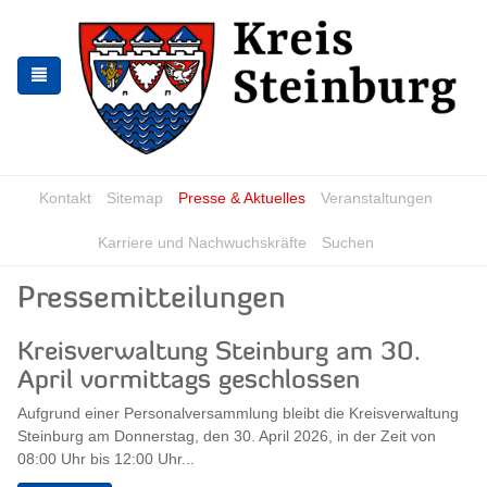
Zur
Zum
Navigation
Inhalt
springen
springen
Kontakt
Sitemap
Presse & Aktuelles
Veranstaltungen
Karriere und Nachwuchskräfte
Suchen
Pressemitteilungen
Kreisverwaltung Steinburg am 30.
April vormittags geschlossen
Aufgrund einer Personalversammlung bleibt die Kreisverwaltung
Steinburg am Donnerstag, den 30. April 2026, in der Zeit von
08:00 Uhr bis 12:00 Uhr...