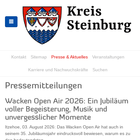
Zur
Zum
Navigation
Inhalt
springen
springen
Kontakt
Sitemap
Presse & Aktuelles
Veranstaltungen
Karriere und Nachwuchskräfte
Suchen
Pressemitteilungen
Wacken Open Air 2026: Ein Jubiläum
voller Begeisterung, Musik und
unvergesslicher Momente
Itzehoe, 03. August 2026: Das Wacken Open Air hat auch in
seinem 35. Jubiläumsjahr eindrucksvoll bewiesen, warum es zu