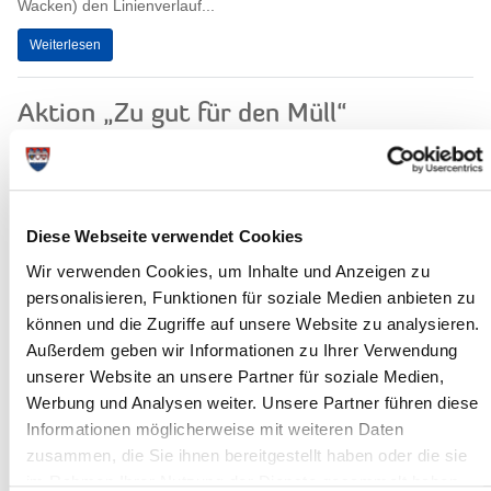
Wacken) den Linienverlauf...
Weiterlesen
Aktion „Zu gut für den Müll“
Itzehoe, 09.07.2026: Am Donnerstag, 16.07.2026, wird die Aktion
„Zu gut für den Müll“ fortgesetzt. Die beteiligten Organisationen
sind dann von 13 bis...
Weiterlesen
Diese Webseite verwendet Cookies
Wir verwenden Cookies, um Inhalte und Anzeigen zu
personalisieren, Funktionen für soziale Medien anbieten zu
„Von schwimmenden Rätseln und
können und die Zugriffe auf unsere Website zu analysieren.
Gelächtern. Anne Dingkuhn im Dialog
Außerdem geben wir Informationen zu Ihrer Verwendung
mit Wenzel Hablik“ – neues
unserer Website an unsere Partner für soziale Medien,
Ausstellungsprogramm im
Werbung und Analysen weiter. Unsere Partner führen diese
Kreismuseum Prinzeßhof
Informationen möglicherweise mit weiteren Daten
Es ist ein neues und ungewohntes Ausstellungsformat: In vier
zusammen, die Sie ihnen bereitgestellt haben oder die sie
Räumen und unter ge-meinsamen Themen tritt die Hamburger
im Rahmen Ihrer Nutzung der Dienste gesammelt haben.