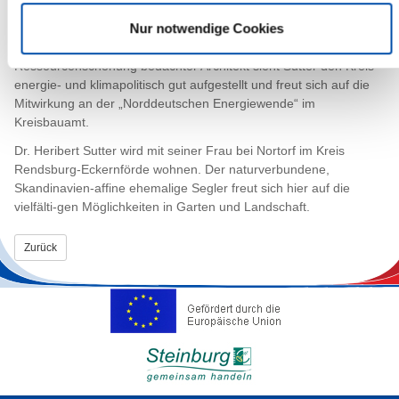
sind für mich Motivation und Antrieb von Thüringen nach
Nur notwendige Cookies
Steinburg zu wechseln“, betont der künftige Bauamtsleiter. Als
bisher im Umgang mit bestehender Bausubstanz auf
Ressourcenschonung bedachter Architekt sieht Sutter den Kreis
energie- und klimapolitisch gut aufgestellt und freut sich auf die
Mitwirkung an der „Norddeutschen Energiewende“ im
Kreisbauamt.
Dr. Heribert Sutter wird mit seiner Frau bei Nortorf im Kreis
Rendsburg-Eckernförde wohnen. Der naturverbundene,
Skandinavien-affine ehemalige Segler freut sich hier auf die
vielfälti-gen Möglichkeiten in Garten und Landschaft.
Zurück