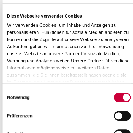
Diese Webseite verwendet Cookies
Wir verwenden Cookies, um Inhalte und Anzeigen zu
personalisieren, Funktionen für soziale Medien anbieten zu
können und die Zugriffe auf unsere Website zu analysieren.
Außerdem geben wir Informationen zu Ihrer Verwendung
unserer Website an unsere Partner für soziale Medien,
Werbung und Analysen weiter. Unsere Partner führen diese
Informationen möglicherweise mit weiteren Daten
zusammen, die Sie ihnen bereitgestellt haben oder die sie
im Rahmen Ihrer Nutzung der Dienste gesammelt haben.
18.05.21: Worauf sind sie stolz? Was können sie ganz besonders
Einwilligungsauswahl
gut? Darauf geben Frauen ihre ganz persönlichen Antworten in
Notwendig
der Kampagne „52 Wochen – 52 Frauen" der
Gleichstellungsbeauftragten Natalie Nobitz aus Steinburg und
Präferenzen
Sandra Stadniczuk aus Dithmarschen. Wir stellen in einer Serie
plietsche Steinburgerinnen und Dithmarscherinnen vor.
20. Kalenderwoche:
Julia Heyer