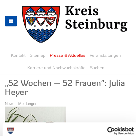
Zur
Zum
Navigation
Inhalt
springen
springen
Kontakt
Sitemap
Presse & Aktuelles
Veranstaltungen
Karriere und Nachwuchskräfte
Suchen
„52 Wochen – 52 Frauen": Julia
Heyer
News - Meldungen