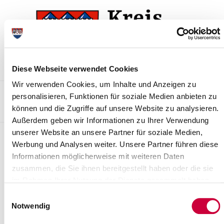
Zur
Zum
Navigation
Inhalt
springen
springen
Diese Webseite verwendet Cookies
Wir verwenden Cookies, um Inhalte und Anzeigen zu
Kontakt
Sitemap
Presse & Aktuelles
Veranstaltungen
personalisieren, Funktionen für soziale Medien anbieten zu
können und die Zugriffe auf unsere Website zu analysieren.
Karriere und Nachwuchskräfte
Suchen
Außerdem geben wir Informationen zu Ihrer Verwendung
unserer Website an unsere Partner für soziale Medien,
Baulastenverzeichnis
Werbung und Analysen weiter. Unsere Partner führen diese
Informationen möglicherweise mit weiteren Daten
Ansprechpartner/in
zusammen, die Sie ihnen bereitgestellt haben oder die sie
E-Mail
Telefon
im Rahmen Ihrer Nutzung der Dienste gesammelt haben.
Einwilligungsauswahl
Herr Rühmann
04821/69 469
Notwendig
Aufgaben: