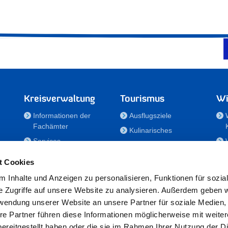
Kreisverwaltung
Tourismus
Wi
Informationen der
Ausflugsziele
Fachämter
Kulinarisches
Services
Aktivitäten in Holstein
e
Karriere und
Unterkünfte
t Cookies
Nachwuchskräfte
Veranstaltungen
 Inhalte und Anzeigen zu personalisieren, Funktionen für sozia
Notdienste
e Zugriffe auf unsere Website zu analysieren. Außerdem geben w
Bekanntmachungen
rwendung unserer Website an unsere Partner für soziale Medien
Formulare/Downloads
re Partner führen diese Informationen möglicherweise mit weite
RSS-Feeds
ereitgestellt haben oder die sie im Rahmen Ihrer Nutzung der D