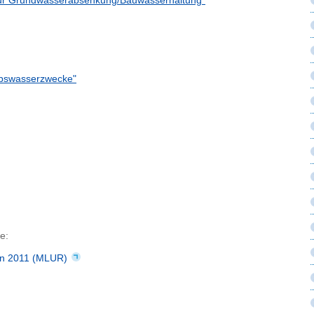
zur Grundwasserabsenkung/Bauwasserhaltung"
ebswasserzwecke"
e:
en 2011 (MLUR)