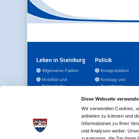
Leben in Steinburg
Politik
Allgemeine Fakten
Kreispräsident
Mobilität und
Kreistag und
Nahverkehr
Ausschüsse
Bauen und Wohnen
Die/Der Beauftragt
Diese Webseite verwende
für Menschen mit
Kultur und Freizeit
Behinderung
Wir verwenden Cookies, um
Familie
anbieten zu können und di
Der
Gesundheit
Informationen zu Ihrer Ve
Kreisseniorenbeirat
und Analysen weiter. Unse
Bildung
Förderstiftung
zusammen, die Sie ihnen b