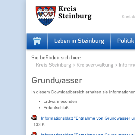
Zur
Zum
Navigation
Inhalt
springen
springen
Kontak
Leben in Steinburg
Politik
Sie befinden sich hier:
Kreis Steinburg
Kreisverwaltung
Inform
Grundwasser
In diesem Downloadbereich erhalten sie Informatione
Erdwärmesonden
Erdaufschluß
Informationsblatt "Entnahme von Grundwasser u
133 K