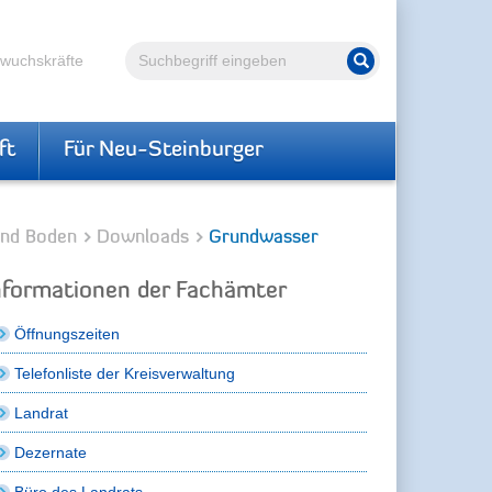
Volltextsuche
hwuchskräfte
Suche starten
ft
Für Neu-Steinburger
nd Boden
Downloads
Grundwasser
nformationen der Fachämter
Öffnungszeiten
Telefonliste der Kreisverwaltung
Landrat
Dezernate
Büro des Landrats