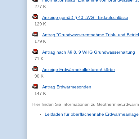
Informationsblatt "Entnahme von Grundwasser 
277 K
Anzeige gemäß § 40 LWG - Erdaufschlüsse
129 K
Antrag "Grundwasserentnahme Trink- und Betri
179 K
Antrag nach §§ 8, 9 WHG Grundwasserhaltung
71 K
Anzeige Erdwärmekollektoren/-körbe
90 K
Antrag Erdwärmesonden
147 K
Hier finden Sie Informationen zu Geothermie/Erdwärm
Leitfaden für oberflächennahe Erdwärmeanlag