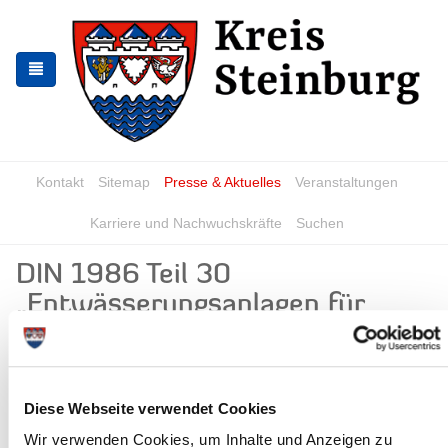
Zur
Zum
Navigation
Inhalt
springen
springen
Kontakt
Sitemap
Presse & Aktuelles
Veranstaltungen
Karriere und Nachwuchskräfte
Suchen
DIN 1986 Teil 30
„Entwässerungsanlagen für
Gebäude und Grundstücke“
(Dichtheitsprüfung)
Schadhafte und undichte Abwasserleitungen können zu einer
Diese Webseite verwendet Cookies
Verschmutzung von Boden und Grundwasser und somit ggf. auch
Wir verwenden Cookies, um Inhalte und Anzeigen zu
zu einer Verschlechterung der Trinkwasserqualität führen.