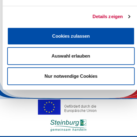
Kreis
Kreis Steinburg
Behörde
Untere Wasserbehörde
Details zeigen
Anschrift
Viktoriastr. 16-18
25524 Itzehoe
Cookies zulassen
Website
www.steinburg.de
Auswahl erlauben
Ansprechpartner
Herr Eberlein
Telefon
04821/69 731
Nur notwendige Cookies
E-Mail
eberlein[at]steinburg.de