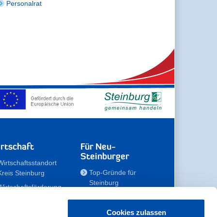
Personalrat
rtschaft
Für Neu-
Steinburger
Wirtschaftsstandort
Top-Gründe für
Kreis Steinburg
Steinburg
Wirtschaftsförderung
Familien
Kompetenzteam
Meine Immobilie
Unternehmen
Cookies zulassen