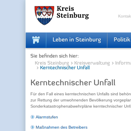
Skip
Skip
to
to
the
the
Kontak
navigation
content
Leben in Steinburg
Politik
Sie befinden sich hier:
Kreis Steinburg
Kreisverwaltung
Inform
Kerntechnischer Unfall
Kerntechnischer Unfall
Für den Fall eines kerntechnischen Unfalls sind beh
zur Rettung der umwohnenden Bevölkerung vorgeplant
Sonderkatastrophenabwehrpläne kerntechnischer Unfall
Alarmstufen
Maßnahmen des Betreibers