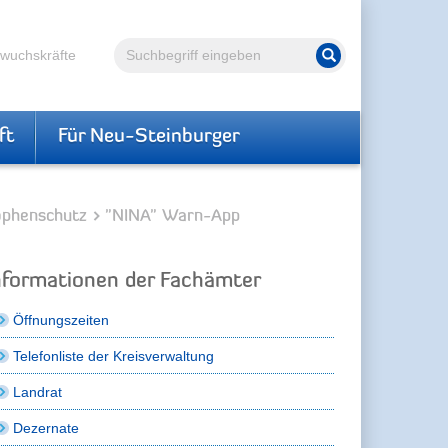
Volltextsuche
hwuchskräfte
Suche starten
ft
Für Neu-Steinburger
rophenschutz
"NINA" Warn-App
nformationen der Fachämter
Öffnungszeiten
Telefonliste der Kreisverwaltung
Landrat
Dezernate