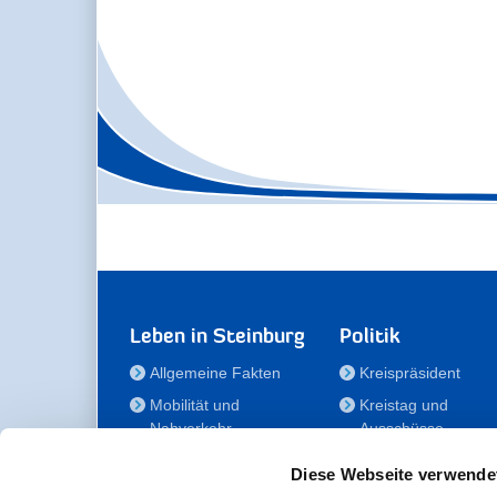
Leben in Steinburg
Politik
Allgemeine Fakten
Kreispräsident
Mobilität und
Kreistag und
Nahverkehr
Ausschüsse
Bauen und Wohnen
Die/Der Beauftragt
Diese Webseite verwende
für Menschen mit
Kultur und Freizeit