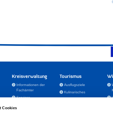
Kreisverwaltung
Tourismus
Wi
Informationen der
Ausflugsziele
Fachämter
Kulinarisches
Services
Aktivitäten in Holstein
e
Karriere und
Unterkünfte
t Cookies
Nachwuchskräfte