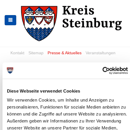
Skip
Skip
to
to
the
the
navigation
content
Kontakt
Sitemap
Presse & Aktuelles
Veranstaltungen
Karriere und Nachwuchskräfte
Suchen
Umschreibung einer
Dienstfahrerlaubnis
Diese Webseite verwendet Cookies
Wir verwenden Cookies, um Inhalte und Anzeigen zu
Folgende Unterlagen werden benötigt
personalisieren, Funktionen für soziale Medien anbieten zu
gültiger Personalausweis oder Pass mit
können und die Zugriffe auf unsere Website zu analysieren.
Meldebescheinigung
Außerdem geben wir Informationen zu Ihrer Verwendung
ein aktuelles biometrisches Lichtbild (Format 35 x 45mm,
unserer Website an unsere Partner für soziale Medien,