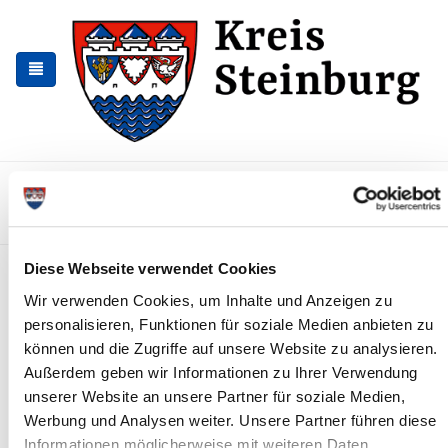
Skip
Skip
to
to
the
the
navigation
content
Kontakt
Sitemap
Presse & Aktuelles
Veranstaltungen
Karriere und Nachwuchskräfte
Suchen
Diese Webseite verwendet Cookies
Geschäftsstelle des
Wir verwenden Cookies, um Inhalte und Anzeigen zu
Zweckverbandes
personalisieren, Funktionen für soziale Medien anbieten zu
"Breitbandversorgung
können und die Zugriffe auf unsere Website zu analysieren.
Steinburg"
Außerdem geben wir Informationen zu Ihrer Verwendung
unserer Website an unsere Partner für soziale Medien,
Achtung!
Werbung und Analysen weiter. Unsere Partner führen diese
Informationen möglicherweise mit weiteren Daten