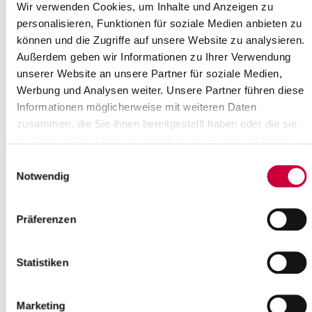
orientieren sich am grundlegenden Auftrag der Kinder- und
Wir verwenden Cookies, um Inhalte und Anzeigen zu
Jugendhilfe (§ 1 Absatz 3 des Kinder- und Jugendhilfegesetzes).
personalisieren, Funktionen für soziale Medien anbieten zu
Danach sollen junge Menschen in ihrer individuellen und sozialen
können und die Zugriffe auf unsere Website zu analysieren.
Entwicklung gefördert werden und dazu beigetragen werden,
Außerdem geben wir Informationen zu Ihrer Verwendung
Benachteiligungen zu vermeiden oder abzubauen.
unserer Website an unsere Partner für soziale Medien,
Das Leistungsangebot des Allgemeinen Sozialen Dienstes richtet
Werbung und Analysen weiter. Unsere Partner führen diese
sich an Mütter, Väter und andere Erziehungsberechtigte, Kinder
Informationen möglicherweise mit weiteren Daten
und Jugendliche und an Stief- und Großeltern in familiären,
zusammen, die Sie ihnen bereitgestellt haben oder die sie
sozialen und persönlichen Schwierigkeiten.
im Rahmen Ihrer Nutzung der Dienste gesammelt haben.
Wünschen sich junge Menschen, Mütter und Väter und andere
Einwilligungsauswahl
Erziehungsberechtigte eine Beratung in allgemeinen Fragen der
Notwendig
Erziehung und Entwicklung oder möchten sie eine Hilfe zur
Erziehung beantragen, wenden Sie sich bitte an den Infopoint
Jugendhilfe: 04821/69 773
Präferenzen
Ansprechpartner*innen
Statistiken
Abteilungsleitung
Infopoint Jugendhilfe
Marketing