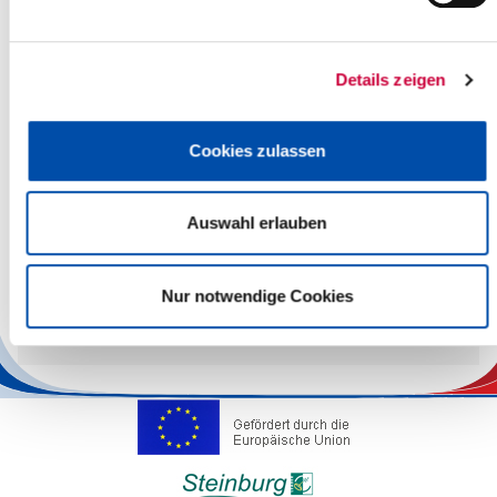
Geschäftszimmer
Regionalteam 1
Details zeigen
Regionalteam 2
Cookies zulassen
Jugendhilfeplanung
Auswahl erlauben
Wir bieten Weiterbildungsplätze zum Erwerb der staatlichen
Nur notwendige Cookies
Anerkennung zur*zum Sozialpädagog*in an.
Weitere Informationen finden Sie
hier
.