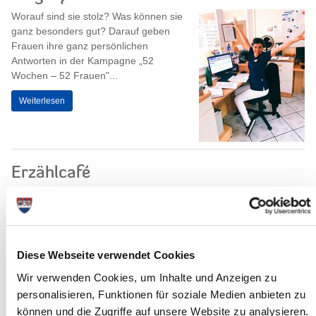
Worauf sind sie stolz? Was können sie
ganz besonders gut? Darauf geben
Frauen ihre ganz persönlichen
Antworten in der Kampagne „52
Wochen – 52 Frauen"...
Weiterlesen
Erzählcafé
„Frauen zeigen Profil „die
Veranstaltungsreihe der
Beratungsstelle FRAU & BERUF, der
Gleichstellungsbeauftragten des
Kreises und der VHS Itzehoe geht...
Diese Webseite verwendet Cookies
Wir verwenden Cookies, um Inhalte und Anzeigen zu
Weiterlesen
personalisieren, Funktionen für soziale Medien anbieten zu
können und die Zugriffe auf unsere Website zu analysieren.