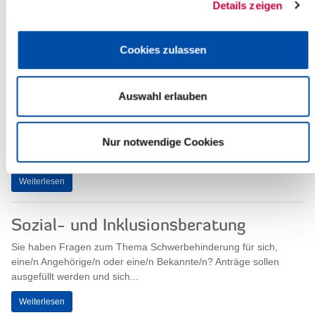
Details zeigen
Cookies zulassen
Das Impfen im Kreis Steinburg geht
weiter
Auswahl erlauben
Auch nach dem offiziellen Ende des
Impfzentrums Itzehoe, gibt es in der
41. KW und der 42. KW wieder die
Möglichkeit, sich ohne Termin impfen
Nur notwendige Cookies
zu...
Weiterlesen
Sozial- und Inklusionsberatung
Sie haben Fragen zum Thema Schwerbehinderung für sich,
eine/n Angehörige/n oder eine/n Bekannte/n? Anträge sollen
ausgefüllt werden und sich...
Weiterlesen