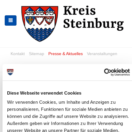
Zur
Zum
Navigation
Inhalt
springen
springen
Kontakt
Sitemap
Presse & Aktuelles
Veranstaltungen
Karriere und Nachwuchskräfte
Suchen
Zuständigkeiten
Diese Webseite verwendet Cookies
Sachgebiet Grundwasser und
Wir verwenden Cookies, um Inhalte und Anzeigen zu
Bodenschutz
personalisieren, Funktionen für soziale Medien anbieten zu
Grundwasser, Bodenschutz, Wasserwerke
können und die Zugriffe auf unsere Website zu analysieren.
Außerdem geben wir Informationen zu Ihrer Verwendung
E-Mail
Telefon
unserer Website an unsere Partner für soziale Medien,