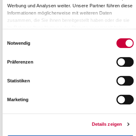
Werbung und Analysen weiter. Unsere Partner führen diese
Herr Heluszka
04821/69 323
Informationen möglicherweise mit weiteren Daten
Herr Reichling
04821/69 889
zusammen, die Sie ihnen bereitgestellt haben oder die sie
im Rahmen Ihrer Nutzung der Dienste gesammelt haben.
Frau Dr. Austen
04821/69 886
Einwilligungsauswahl
Notwendig
Präferenzen
Statistiken
Marketing
Details zeigen