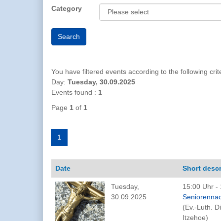
Category
You have filtered events according to the following crite
Day:
Tuesday, 30.09.2025
Events found :
1
Page
1
of
1
1
Date
Short descr
Tuesday,
15:00 Uhr - 
30.09.2025
Seniorennac
(Ev.-Luth. 
Itzehoe)