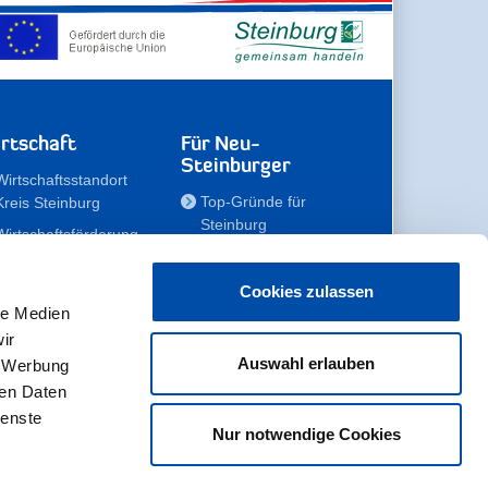
rtschaft
Für Neu-
Steinburger
Wirtschaftsstandort
Top-Gründe für
Kreis Steinburg
Steinburg
Wirtschaftsförderung
Familien
Kompetenzteam
Meine Immobilie
Unternehmen
Cookies zulassen
le Medien
Erholen
Zahlen, Daten,
ir
Fakten
Unsere Rekorde
Auswahl erlauben
, Werbung
Gewerbeflächen
Zukunftskampagne
ren Daten
ienste
Nur notwendige Cookies