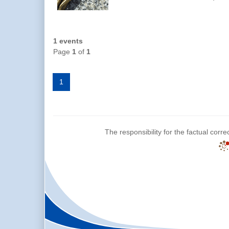
1 events
Page
1
of
1
1
The responsibility for the factual corre