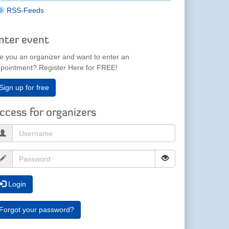
RSS-Feeds
nter event
e you an organizer and want to enter an
pointment? Register Here for FREE!
Sign up for free
ccess for organizers
Login
Forgot your password?