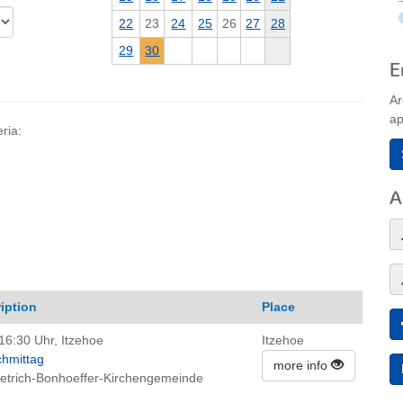
22
23
24
25
26
27
28
29
30
E
Ar
ap
ria:
A
iption
Place
16:30 Uhr, Itzehoe
Itzehoe
hmittag
more info
Dietrich-Bonhoeffer-Kirchengemeinde