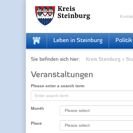
Skip
Skip
to
to
the
the
Kontak
navigation
content
Leben in Steinburg
Politik
Sie befinden sich hier:
Kreis Steinburg
Sta
Veranstaltungen
Please enter a search term
Month
Place