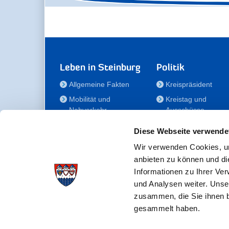
Leben in Steinburg
Politik
Allgemeine Fakten
Kreispräsident
Mobilität und
Kreistag und
Nahverkehr
Ausschüsse
Bauen und Wohnen
Die/Der Beauftragt
Diese Webseite verwende
für Menschen mit
Kultur und Freizeit
Behinderung
Wir verwenden Cookies, um
Familie
anbieten zu können und di
Der
Gesundheit
Informationen zu Ihrer Ve
Kreisseniorenbeirat
und Analysen weiter. Unse
Bildung
Förderstiftung
zusammen, die Sie ihnen b
Fördergesellschaft
gesammelt haben.