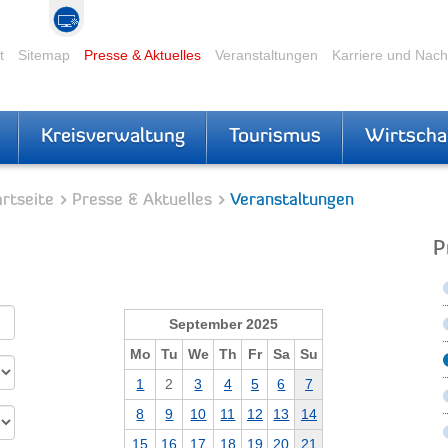
t
Sitemap
Presse & Aktuelles
Veranstaltungen
Karriere und Nac
Kreisverwaltung
Tourismus
Wirtscha
rtseite
Presse & Aktuelles
Veranstaltungen
P
September 2025
Mo
Tu
We
Th
Fr
Sa
Su
1
2
3
4
5
6
7
8
9
10
11
12
13
14
15
16
17
18
19
20
21