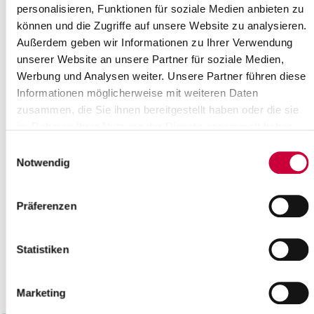
personalisieren, Funktionen für soziale Medien anbieten zu
22
23
24
25
26
27
28
können und die Zugriffe auf unsere Website zu analysieren.
29
30
Außerdem geben wir Informationen zu Ihrer Verwendung
Please enter a search term
unserer Website an unsere Partner für soziale Medien,
Werbung und Analysen weiter. Unsere Partner führen diese
Informationen möglicherweise mit weiteren Daten
Month
zusammen, die Sie ihnen bereitgestellt haben oder die sie
im Rahmen Ihrer Nutzung der Dienste gesammelt haben.
Einwilligungsauswahl
Place
Notwendig
Präferenzen
Category
Statistiken
Marketing