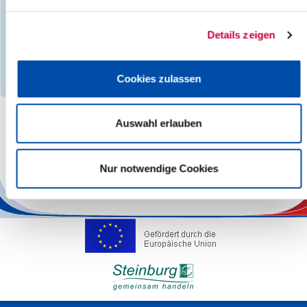
You have filtered events according to the following criteria:
Day:
Friday, 26.09.2025
Details zeigen
Events found :
0
No search results found, please select a different month,
Cookies zulassen
category, search term, location or other region.
Auswahl erlauben
The responsibility for the factual correctness of the information
lies with the Operators.
Nur notwendige Cookies