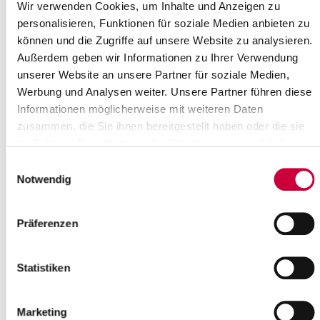
Wir verwenden Cookies, um Inhalte und Anzeigen zu
more info
personalisieren, Funktionen für soziale Medien anbieten zu
können und die Zugriffe auf unsere Website zu analysieren.
Außerdem geben wir Informationen zu Ihrer Verwendung
unserer Website an unsere Partner für soziale Medien,
Werbung und Analysen weiter. Unsere Partner führen diese
Informationen möglicherweise mit weiteren Daten
zusammen, die Sie ihnen bereitgestellt haben oder die sie
Wednesday, 17.09.2025
im Rahmen Ihrer Nutzung der Dienste gesammelt haben.
15:00 Uhr - 17:00 Uhr, Herzhorn (Am Deich)
Einwilligungsauswahl
Notwendig
Seniorennachmittag
(Ev.-Luth. Kirchengemeinde Herzhorn)
Herzhorn (Am Deich)
Präferenzen
more info
Statistiken
Marketing