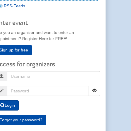
RSS-Feeds
nter event
e you an organizer and want to enter an
pointment? Register Here for FREE!
Sign up for free
ccess for organizers
Login
Forgot your password?