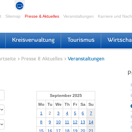
t
Sitemap
Presse & Aktuelles
Veranstaltungen
Karriere und Nac
Kreisverwaltung
Tourismus
Wirtscha
rtseite
Presse & Aktuelles
Veranstaltungen
P
September 2025
Mo
Tu
We
Th
Fr
Sa
Su
1
2
3
4
5
6
7
8
9
10
11
12
13
14
15
16
17
18
19
20
21