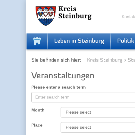
Skip
Skip
to
to
the
the
Kontak
navigation
content
Leben in Steinburg
Politik
Sie befinden sich hier:
Kreis Steinburg
Sta
Veranstaltungen
Please enter a search term
Month
Place