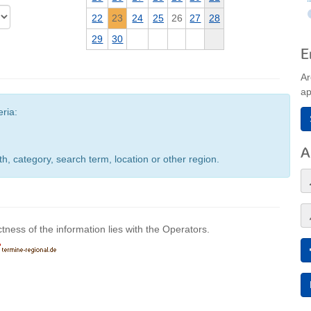
22
23
24
25
26
27
28
29
30
E
Ar
ap
eria:
A
h, category, search term, location or other region.
ctness of the information lies with the Operators.