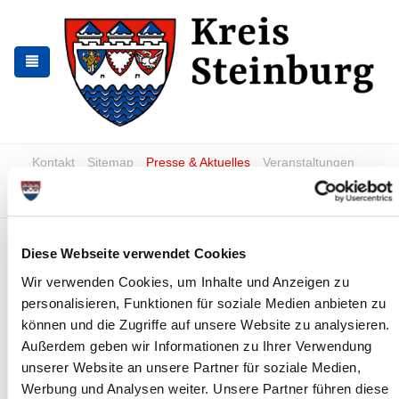
Skip
Skip
to
to
the
the
navigation
content
Kontakt
Sitemap
Presse & Aktuelles
Veranstaltungen
Karriere und Nachwuchskräfte
Suchen
Verkehrslenkung
Diese Webseite verwendet Cookies
Verkehrsregelung
Wir verwenden Cookies, um Inhalte und Anzeigen zu
personalisieren, Funktionen für soziale Medien anbieten zu
Bei Katastrophenalarm wird der gesamte in das gefährdete
Gebiet fließende Straßenverkehr nach vorbereiteten Plänen
können und die Zugriffe auf unsere Website zu analysieren.
umgeleitet, um eine mögliche Gefährdung von Personen durch
Außerdem geben wir Informationen zu Ihrer Verwendung
das Betreten oder Befahren des gefährdeten Gebietes zu
unserer Website an unsere Partner für soziale Medien,
verhindern.
Werbung und Analysen weiter. Unsere Partner führen diese