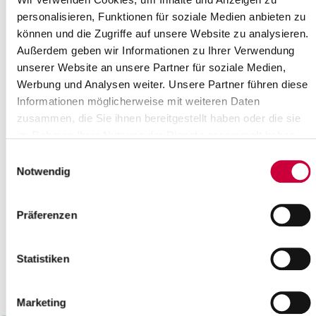
19
20
21
22
23
24
25
personalisieren, Funktionen für soziale Medien anbieten zu
können und die Zugriffe auf unsere Website zu analysieren.
26
27
28
29
30
31
Außerdem geben wir Informationen zu Ihrer Verwendung
Bitte geben Sie einen Suchbegriff ein
unserer Website an unsere Partner für soziale Medien,
Werbung und Analysen weiter. Unsere Partner führen diese
Informationen möglicherweise mit weiteren Daten
Monat
zusammen, die Sie ihnen bereitgestellt haben oder die sie
im Rahmen Ihrer Nutzung der Dienste gesammelt haben.
Einwilligungsauswahl
Ort
Notwendig
Kategorie
Präferenzen
Statistiken
Marketing