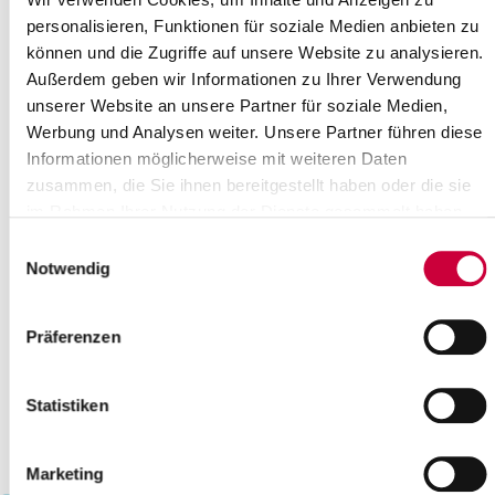
19
20
21
22
23
24
25
personalisieren, Funktionen für soziale Medien anbieten zu
können und die Zugriffe auf unsere Website zu analysieren.
26
27
28
29
30
31
Außerdem geben wir Informationen zu Ihrer Verwendung
Bitte geben Sie einen Suchbegriff ein
unserer Website an unsere Partner für soziale Medien,
Werbung und Analysen weiter. Unsere Partner führen diese
Informationen möglicherweise mit weiteren Daten
Monat
zusammen, die Sie ihnen bereitgestellt haben oder die sie
im Rahmen Ihrer Nutzung der Dienste gesammelt haben.
Einwilligungsauswahl
Ort
Notwendig
Kategorie
Präferenzen
Statistiken
Marketing