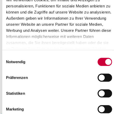
19
20
21
22
23
24
25
personalisieren, Funktionen für soziale Medien anbieten zu
können und die Zugriffe auf unsere Website zu analysieren.
26
27
28
29
30
31
Außerdem geben wir Informationen zu Ihrer Verwendung
Bitte geben Sie einen Suchbegriff ein
unserer Website an unsere Partner für soziale Medien,
Werbung und Analysen weiter. Unsere Partner führen diese
Informationen möglicherweise mit weiteren Daten
Monat
zusammen, die Sie ihnen bereitgestellt haben oder die sie
im Rahmen Ihrer Nutzung der Dienste gesammelt haben.
Einwilligungsauswahl
Ort
Notwendig
Kategorie
Präferenzen
Statistiken
Marketing