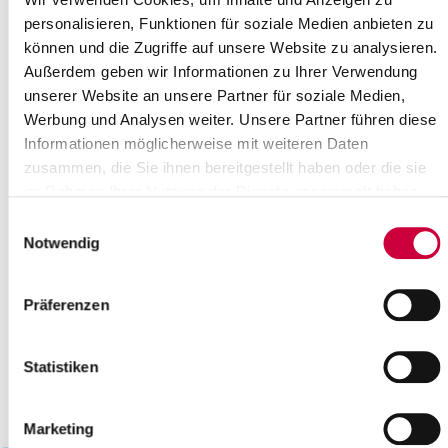
19
20
21
22
23
24
25
personalisieren, Funktionen für soziale Medien anbieten zu
können und die Zugriffe auf unsere Website zu analysieren.
26
27
28
29
30
31
Außerdem geben wir Informationen zu Ihrer Verwendung
Bitte geben Sie einen Suchbegriff ein
unserer Website an unsere Partner für soziale Medien,
Werbung und Analysen weiter. Unsere Partner führen diese
Informationen möglicherweise mit weiteren Daten
Monat
zusammen, die Sie ihnen bereitgestellt haben oder die sie
im Rahmen Ihrer Nutzung der Dienste gesammelt haben.
Einwilligungsauswahl
Ort
Notwendig
Kategorie
Präferenzen
Statistiken
Marketing