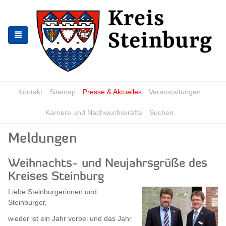
Zur
Zum
Navigation
Inhalt
springen
springen
Kontakt
Sitemap
Presse & Aktuelles
Veranstaltungen
Karriere und Nachwuchskräfte
Suchen
Meldungen
Weihnachts- und Neujahrsgrüße des
Kreises Steinburg
Liebe Steinburgerinnen und
Steinburger,
wieder ist ein Jahr vorbei und das Jahr