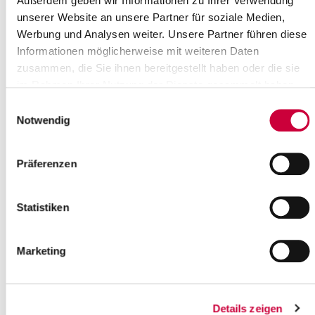
Außerdem geben wir Informationen zu Ihrer Verwendung
Weiterlesen
unserer Website an unsere Partner für soziale Medien,
Werbung und Analysen weiter. Unsere Partner führen diese
Informationen möglicherweise mit weiteren Daten
zusammen, die Sie ihnen bereitgestellt haben oder die sie
im Rahmen Ihrer Nutzung der Dienste gesammelt haben.
Kreisverwaltung am 24. und 31.
Einwilligungsauswahl
Dezember geschlossen
Notwendig
„Am Heiligabend und an Silvester sind
alle Dienststellen der Kreisverwaltung
Präferenzen
geschlossen“, informiert Landrat
Torsten Wendt.
Nach den tariflichen...
Statistiken
Weiterlesen
Marketing
Gute Resonanz auf ersten Steinburger
Details zeigen
Psychiatrie-Fachtag