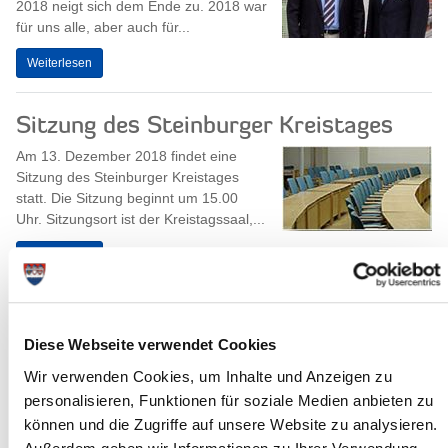
2018 neigt sich dem Ende zu. 2018 war
für uns alle, aber auch für...
Weiterlesen
Sitzung des Steinburger Kreistages
Am 13. Dezember 2018 findet eine
Sitzung des Steinburger Kreistages
statt. Die Sitzung beginnt um 15.00
Uhr. Sitzungsort ist der Kreistagssaal,...
Weiterlesen
Märchenstunde im Kreismuseum
Diese Webseite verwendet Cookies
Weihnachtliche Märchen und fröhliche
Kinderlieder erwarten die kleinen und
Wir verwenden Cookies, um Inhalte und Anzeigen zu
großen Besucherinnen und Besucher
personalisieren, Funktionen für soziale Medien anbieten zu
am 21. Dezember 2018 um 17 Uhr
können und die Zugriffe auf unsere Website zu analysieren.
im...