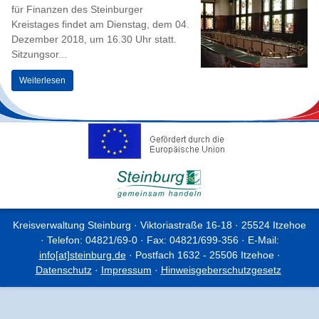
für Finanzen des Steinburger
Kreistages findet am Dienstag, dem 04.
Dezember 2018, um 16.30 Uhr statt.
Sitzungsor...
Weiterlesen
Kreisverwaltung Steinburg · Viktoriastraße 16-18 · 25524 Itzehoe
· Telefon: 04821/69-0 · Fax: 04821/699-356 · E-Mail:
info[at]steinburg.de
· Postfach 1632 - 25506 Itzehoe ·
Datenschutz
·
Impressum
·
Hinweisgeberschutzgesetz