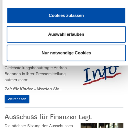
Gut besucht war der erste Steinburger
Psychiatrie-Fachtag am 26. November
Cookies zulassen
im Kreistagssaal. Der Arbeitskreis
Gemeindenahe Psychiatrie hatte...
Auswahl erlauben
Weiterlesen
Familienpatinnen und -paten gesucht
Nur notwendige Cookies
Auf einen Info-Abend macht Steinburgs
Gleichstellungsbeauftragte Andrea
Boennen in ihrer Pressemitteilung
aufmerksam:
Zeit für Kinder – Werden Sie...
Weiterlesen
Ausschuss für Finanzen tagt
Die nächste Sitzung des Ausschusses