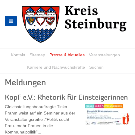
Zur
Zum
Navigation
Inhalt
springen
springen
Kontakt
Sitemap
Presse & Aktuelles
Veranstaltungen
Karriere und Nachwuchskräfte
Suchen
Meldungen
KopF e.V.: Rhetorik für Einsteigerinnen
Gleichstellungsbeauftragte Tinka
Frahm weist auf ein Seminar aus der
Veranstaltungsreihe :“Politik sucht
Frau- mehr Frauen in die
Kommunalpolitik“...