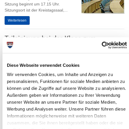
Sitzung beginnt um 17.15 Uhr.
Sitzungsort ist der Kreistagssaal,...
Weiterlesen
Teileinigung bei der Klage zum
Planfeststellungsbeschluss A 20
Weil der Planfeststellungsbeschluss
zum geplanten Tunnel der A 20 bei
Diese Webseite verwendet Cookies
Glückstadt unzureichende
Festsetzungen hinsichtlich des
Wir verwenden Cookies, um Inhalte und Anzeigen zu
Brandschutzes enthielt...
personalisieren, Funktionen für soziale Medien anbieten zu
können und die Zugriffe auf unsere Website zu analysieren.
Weiterlesen
Außerdem geben wir Informationen zu Ihrer Verwendung
unserer Website an unsere Partner für soziale Medien,
Runder Tisch in Wilster
Werbung und Analysen weiter. Unsere Partner führen diese
Informationen möglicherweise mit weiteren Daten
Zu einem „Runden Tisch“ trafen sich im
Spiegelsaal des neuen Wilsterschen
zusammen, die Sie ihnen bereitgestellt haben oder die sie
Rathauses Landrat Torsten Wendt,