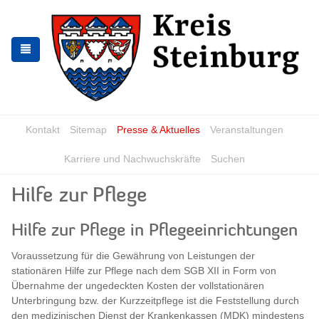
Zur
Zum
Navigation
Inhalt
springen
springen
Kontakt
Sitemap
Presse & Aktuelles
Veranstaltungen
Karriere und Nachwuchskräfte
Suchen
Hilfe zur Pflege
Hilfe zur Pflege in Pflegeeinrichtungen
Voraussetzung für die Gewährung von Leistungen der
stationären Hilfe zur Pflege nach dem SGB XII in Form von
Übernahme der ungedeckten Kosten der vollstationären
Unterbringung bzw. der Kurzzeitpflege ist die Feststellung durch
den medizinischen Dienst der Krankenkassen (MDK) mindestens