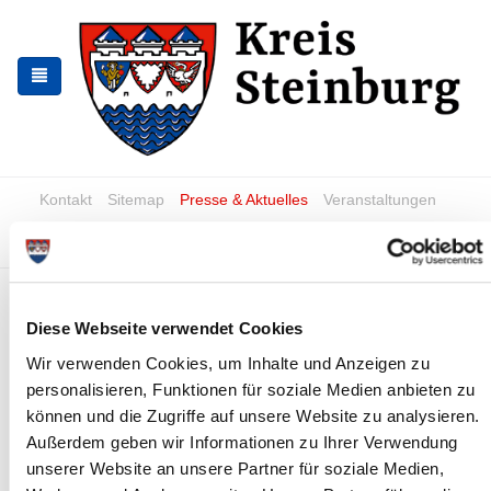
Zur
Zum
Navigation
Inhalt
springen
springen
Kontakt
Sitemap
Presse & Aktuelles
Veranstaltungen
Karriere und Nachwuchskräfte
Suchen
Gutachterausschuss
Diese Webseite verwendet Cookies
Zur Ermittlung von Grundstückswerten und für sonstige
Wir verwenden Cookies, um Inhalte und Anzeigen zu
grundstücksbezogene Wertermittlungen sind in den Landkreisen
selbstständige, unabhängige Gutachterausschüsse gebildet
personalisieren, Funktionen für soziale Medien anbieten zu
worden. Deren Mitglieder sind in ihrer Arbeit fachlich unabhängig
können und die Zugriffe auf unsere Website zu analysieren.
und insoweit nicht weisungsgebunden.
Außerdem geben wir Informationen zu Ihrer Verwendung
unserer Website an unsere Partner für soziale Medien,