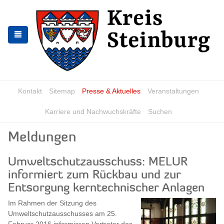
Zur
Zum
Navigation
Inhalt
springen
springen
Kontakt
Sitemap
Presse & Aktuelles
Veranstaltungen
Karriere und Nachwuchskräfte
Suchen
Meldungen
Umweltschutzausschuss: MELUR
informiert zum Rückbau und zur
Entsorgung kerntechnischer Anlagen
Im Rahmen der Sitzung des
Umweltschutzausschusses am 25.