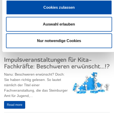
Sitzung des Steinburger Kreistages
Cookies zulassen
Am 18. Februar 2016 findet eine
Sitzung des Steinburger Kreistages
Auswahl erlauben
statt. Die Sitzung beginnt um 17.15
Uhr.
Sitzungsort ist der Kreistagssaal,...
Nur notwendige Cookies
Read more
Impulsveranstaltungen für Kita-
Fachkräfte: Beschweren erwünscht…!?
Nanu: Beschweren erwünscht? Doch:
Sie haben richtig gelesen. So lautet
nämlich der Titel einer
Fachveranstaltung, die das Steinburger
Amt für Jugend,...
Read more