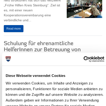
Neu strukturiert hat sich das Netzwerk
„Frühe Hilfen Kreis Steinburg“. Ziel ist
es, mit einer neuen
Kooperationsvereinbarung eine
verbindliche und...
Read more
Schulung für ehrenamtliche
HelferInnen zur Betreuung von
Flüchtlingen
Bereits im Januar hatte der Kreis
Steinburg eine Schulung für
ehrenamtliche HelferInnen zur
Diese Webseite verwendet Cookies
Betreuung von Flüchtlingen in Flüchtlingsunterkünften...
Wir verwenden Cookies, um Inhalte und Anzeigen zu
Read more
personalisieren, Funktionen für soziale Medien anbieten zu
können und die Zugriffe auf unsere Website zu analysieren.
Außerdem geben wir Informationen zu Ihrer Verwendung
Kreisordnungsamt: Waffen- und
unserer Website an unsere Partner für soziale Medien,