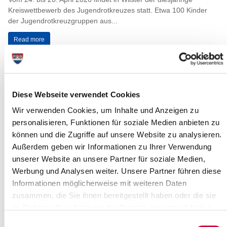
Kreiswettbewerb des Jugendrotkreuzes statt. Etwa 100 Kinder
der Jugendrotkreuzgruppen aus...
Read more
Kreis Steinburg: Kreishausneubau in
Itzehoe macht Fortschritte – trotz
Diese Webseite verwendet Cookies
Hindernisse
Wir verwenden Cookies, um Inhalte und Anzeigen zu
„Also, Parken ist schlecht hier heute!“ bemerkt Tobias Rückerl,
personalisieren, Funktionen für soziale Medien anbieten zu
Bauausschussvorsitzender im Kreis Steinburg. „So geht Baustelle
– endlich mal fünfzig...
können und die Zugriffe auf unsere Website zu analysieren.
Außerdem geben wir Informationen zu Ihrer Verwendung
Read more
unserer Website an unsere Partner für soziale Medien,
Werbung und Analysen weiter. Unsere Partner führen diese
Informationen möglicherweise mit weiteren Daten
Katastrophenschutzübung in Itzehoe
zusammen, die Sie ihnen bereitgestellt haben oder die sie
Nord
im Rahmen Ihrer Nutzung der Dienste gesammelt haben.
Itzehoe, 02.04.2026: Am Donnerstag, den 09.04.2026, führt eine
Einwilligungsauswahl
Führungseinheit des Katastrophenschutzes, die