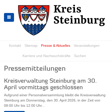
Zur
Zum
Navigation
Inhalt
springen
springen
Kontakt
Sitemap
Presse & Aktuelles
Veranstaltungen
Karriere und Nachwuchskräfte
Suchen
Pressemitteilungen
Kreisverwaltung Steinburg am 30.
April vormittags geschlossen
Aufgrund einer Personalversammlung bleibt die Kreisverwaltung
Steinburg am Donnerstag, den 30. April 2026, in der Zeit von
08:00 Uhr bis 12:00 Uhr...