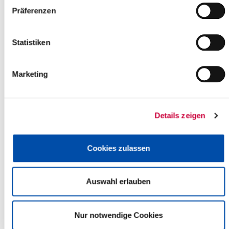
Detlefsengymnasium Glückstadt: Neubau Sporthalle -
Präferenzen
Unterrichtung des Fachausschusses gemäß §10(4) AVO
über anstehende Auftragsvergaben an Architekten und
Ingenieure mit einem Auftragswert über 50.000 € netto
Statistiken
Mitteilung über geplanten Auftrag gemäß § 10 (2) AVO des
Kreises Steinburg
hier: BV RBZ - Sanierung sicherheitstechnischer Anlagen
Marketing
(3.BA)
Kreishausneubau - Sachstandsbericht zu erforderlichen
Stellplätzen
Mitteilungen und Anfragen
Details zeigen
Einwohnerfragestunde
Beschluss über Beratung der nachfolgenden
Tagesordnungspunkte in
Cookies zulassen
nichtöffentlicher Sitzung
Nichtöffentlicher Teil
Auswahl erlauben
(Der nachfolgende Tagesordnungspunkt wird nach
Maßgabe der Beschlussfassung voraussichtlich nicht
öffentlich beraten).
Nur notwendige Cookies
Mitteilungen und Anfragen (nicht öffentlich)