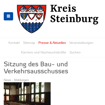
Zur
Zum
Navigation
Inhalt
springen
springen
Kontakt
Sitemap
Presse & Aktuelles
Veranstaltungen
Karriere und Nachwuchskräfte
Suchen
Sitzung des Bau- und
Verkehrsausschusses
News - Meldungen