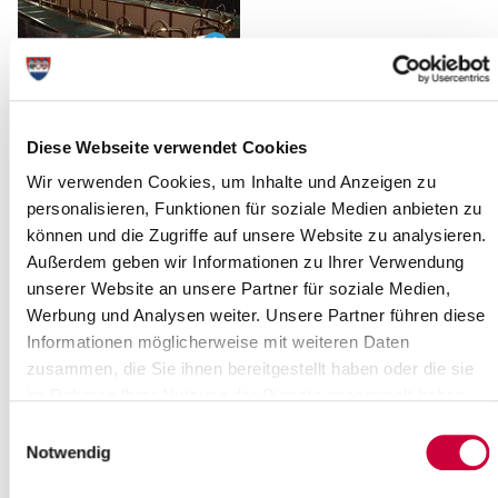
Ausschusssitzung
Der Bau- und Verkehrsausschuss des Steinburger Kreistages tagt
Diese Webseite verwendet Cookies
am Donnerstag, dem 10. März 2016, um 16.30 Uhr.
Sitzungsort ist der Historische Kreistagssaal, Viktoriastr. 16-18,
Wir verwenden Cookies, um Inhalte und Anzeigen zu
Itzehoe (1. Stock).
personalisieren, Funktionen für soziale Medien anbieten zu
Tagesordnung:
können und die Zugriffe auf unsere Website zu analysieren.
Außerdem geben wir Informationen zu Ihrer Verwendung
Öffentlicher Teil
unserer Website an unsere Partner für soziale Medien,
Eröffnung der Sitzung, Begrüßung, Festlegungen zur
Werbung und Analysen weiter. Unsere Partner führen diese
Tagesordnung
Informationen möglicherweise mit weiteren Daten
Einwohnerfragestunde
zusammen, die Sie ihnen bereitgestellt haben oder die sie
Neubau Außenstelle Steinburg Schule / RBZ
Mitteilung über geplante Aufträge gemäß § 10 (2) AVO des
im Rahmen Ihrer Nutzung der Dienste gesammelt haben.
Kreises Steinburg
Einwilligungsauswahl
hier: Neubau Außenstelle SBS / RB
Notwendig
Detlefsengymnasium Glückstadt: Neubau
Dreifeldsporthalle – Vorentwurf