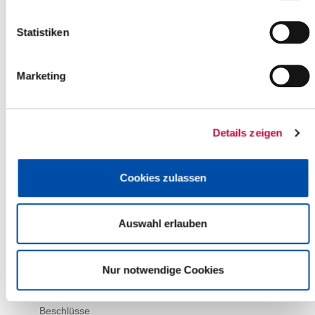
Nicht öffentlicher Teil
(Die nachfolgenden Tagesordnungspunkte werden nach
Maßgabe der Beschlussfassung voraussichtlich nicht
Statistiken
öffentlich beraten).
HanseWerk AG;
Aktualisierung des Beteiligungsangebotes Schleswig-
Marketing
Holstein Netz AG
Bericht des Landrats gemäß § 40 c der Kreisordnung in
Verbindung mit §10 Abs. 4 der Ausschreibungs- und
Details zeigen
Vergabeordnung des Kreises Steinburg über erteilte
Aufträge ab einer Auftragssumme von 75.000,00 Euro
netto, mit Ausnahme der Beauftragung von Architekten,
Cookies zulassen
Ingenieuren und Sachverständigen (Auftragswert in diesem
Falle: 50 000 EUR netto).
Grundstücksverkauf im Bereich des ehemaligen Kreisgutes
Schmabek
Auswahl erlauben
Entscheidung über die Annahme von Geschenken
Mitteilungen und Anfragen (nicht öffentlich)
Nur notwendige Cookies
Öffentlicher Teil:
Bekanntgabe der im nicht öffentlichen Teil gefassten
Beschlüsse