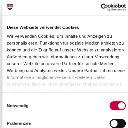
Ausschusssitzung
Am Mittwoch, dem 24. Februar 2016, um 17:00 Uhr, tagt der
Diese Webseite verwendet Cookies
Hauptausschuss des Steinburger Kreistages.
Sitzungsort ist der Historische Kreistagssaal, Viktoriastr. 16-18,
Wir verwenden Cookies, um Inhalte und Anzeigen zu
Itzehoe.
personalisieren, Funktionen für soziale Medien anbieten zu
können und die Zugriffe auf unsere Website zu analysieren.
Folgende Themen stehen auf der Tagesordnung:
Außerdem geben wir Informationen zu Ihrer Verwendung
Öffentlicher Teil:
unserer Website an unsere Partner für soziale Medien,
Eröffnung der Sitzung, Begrüßung, Festlegungen zur
Werbung und Analysen weiter. Unsere Partner führen diese
Tagesordnung
Informationen möglicherweise mit weiteren Daten
Einwohnerfragestunde
zusammen, die Sie ihnen bereitgestellt haben oder die sie
Bericht(e) über Beteiligungen des Kreises Steinburg
im Rahmen Ihrer Nutzung der Dienste gesammelt haben.
Mitteilungen und Anfragen
Einwohnerfragestunde
Einwilligungsauswahl
Beschluss über Beratung der nachfolgenden
Notwendig
Tagesordnungspunkte in
nichtöffentlicher Sitzung
Präferenzen