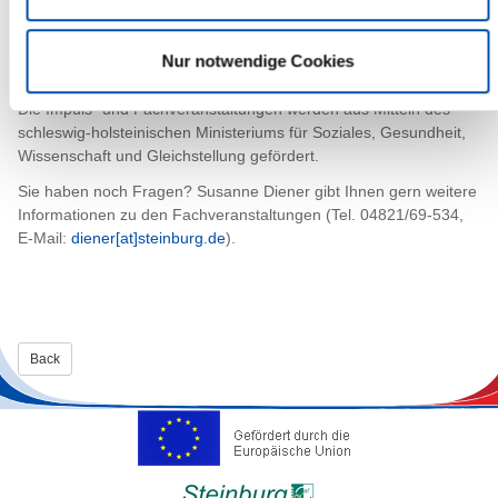
sich ein „Qualitätszirkel für Partizipation und
Beschwerdeverfahren“ entwickelt, der sich monatlich trifft und mit
Unterstützung einer Multiplikatorin intensiv weiter daran arbeitet,
Nur notwendige Cookies
das Konzept in die Praxis umzusetzen.
Die Impuls- und Fachveranstaltungen werden aus Mitteln des
schleswig-holsteinischen Ministeriums für Soziales, Gesundheit,
Wissenschaft und Gleichstellung gefördert.
Sie haben noch Fragen? Susanne Diener gibt Ihnen gern weitere
Informationen zu den Fachveranstaltungen (Tel. 04821/69-534,
E-Mail:
diener[at]steinburg.de
).
Back