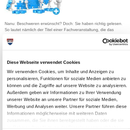
Nanu: Beschweren erwünscht? Doch: Sie haben richtig gelesen.
So lautet nämlich der Titel einer Fachveranstaltung, die das
Steinburger Amt für Jugend, Familie und Sport in Kooperation mit
dem Kinder- und Jugendbüro der Stadt Itzehoe anbietet. Vom 22.
bis zum 24. Februar steht bei insgesamt fünf
Impulsveranstaltungen für pädagogische Fachkräfte die
Umsetzung des Beteiligungsgebots und Beschwerdeverfahrens
Diese Webseite verwendet Cookies
im Mittelpunkt.
Wir verwenden Cookies, um Inhalte und Anzeigen zu
Worum geht es genau? „Kinder haben Rechte und
personalisieren, Funktionen für soziale Medien anbieten zu
Kindertagesstätten müssen Orte sein, in denen Kinderrechte
können und die Zugriffe auf unsere Website zu analysieren.
besonders sorgfältig geachtet werden,“ erklärt Susanne Diener,
Außerdem geben wir Informationen zu Ihrer Verwendung
Kinderschutzfachkraft im Steinburger Jugendamt. „Seit über 25
unserer Website an unsere Partner für soziale Medien,
Jahren gilt die UN-Kinderrechtskonvention, die Kindern das Recht
gibt, in allen ihren Angelegenheiten gehört und beteiligt zu
Werbung und Analysen weiter. Unsere Partner führen diese
werden. Ein Kind, das in der Lage ist, sich einzubringen, sich zu
Informationen möglicherweise mit weiteren Daten
beteiligen und auch zu beschweren, ist auch eher dazu in der
zusammen, die Sie ihnen bereitgestellt haben oder die sie
Lage, sich selbst zu schützen.“
im Rahmen Ihrer Nutzung der Dienste gesammelt haben.