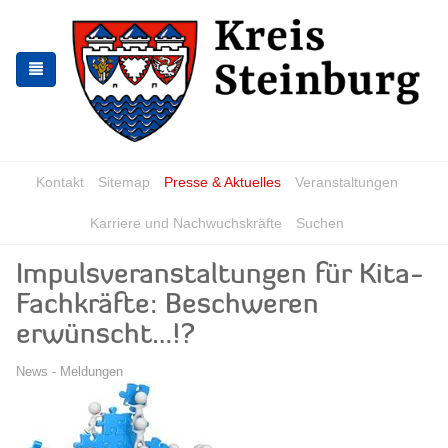
Zur
Zum
Navigation
Inhalt
springen
springen
Kontakt
Sitemap
Presse & Aktuelles
Veranstaltungen
Karriere und Nachwuchskräfte
Suchen
Impulsveranstaltungen für Kita-
Fachkräfte: Beschweren
erwünscht…!?
News - Meldungen