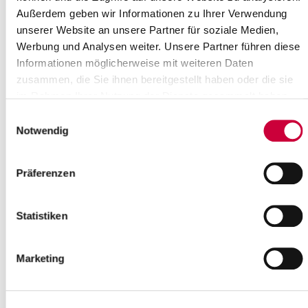
Außerdem geben wir Informationen zu Ihrer Verwendung
unserer Website an unsere Partner für soziale Medien,
Plattdüütsche Kulturdaag in
Werbung und Analysen weiter. Unsere Partner führen diese
Steenborg 2015
Informationen möglicherweise mit weiteren Daten
Vom 25. September bis 10. Oktober
zusammen, die Sie ihnen bereitgestellt haben oder die sie
finden die "Plattdüütsche Kulturdaag in
im Rahmen Ihrer Nutzung der Dienste gesammelt haben.
Steenborg 2015" statt - auch das
Einwilligungsauswahl
Kreismuseum Prinzeßhof ist...
Notwendig
Read more
Präferenzen
Statistiken
Marketing