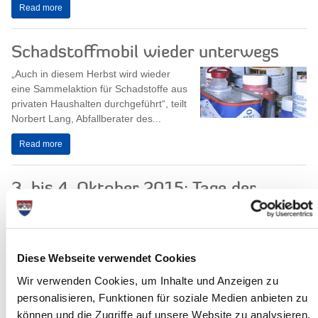
Read more
Schadstoffmobil wieder unterwegs
„Auch in diesem Herbst wird wieder
eine Sammelaktion für Schadstoffe aus
privaten Haushalten durchgeführt“, teilt
Norbert Lang, Abfallberater des...
Read more
3. bis 4. Oktober 2015: Tage der
Industriekultur am Wasser
Itzehoe beteiligt sich zum ersten Mal an
den Tagen der Industriekultur. Die
Diese Webseite verwendet Cookies
Zementfabrik Alsen öffnet ihre Tore.
Das über 150 Jahre alte
Wir verwenden Cookies, um Inhalte und Anzeigen zu
Unternehmen...
personalisieren, Funktionen für soziale Medien anbieten zu
können und die Zugriffe auf unsere Website zu analysieren.
Read more