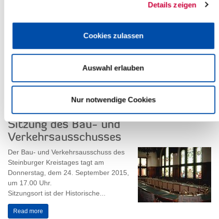
Details zeigen
Sitzung des Ausschusses für Soziales,
Familie und Gesundheit
Am Donnerstag, dem 08. Oktober
Cookies zulassen
2015, um 17.30 Uhr, findet eine Sitzung
des Ausschusses für Soziales, Familie
und Gesundheit des Steinburger
Auswahl erlauben
Kreistages...
Read more
Nur notwendige Cookies
Sitzung des Bau- und
Verkehrsausschusses
Der Bau- und Verkehrsausschuss des
Steinburger Kreistages tagt am
Donnerstag, dem 24. September 2015,
um 17.00 Uhr.
Sitzungsort ist der Historische...
Read more