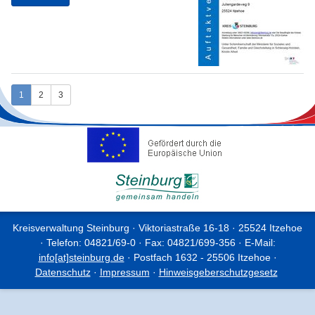
1
2
3
Kreisverwaltung Steinburg · Viktoriastraße 16-18 · 25524 Itzehoe
· Telefon: 04821/69-0 · Fax: 04821/699-356 · E-Mail:
info[at]steinburg.de
· Postfach 1632 - 25506 Itzehoe ·
Datenschutz
·
Impressum
·
Hinweisgeberschutzgesetz