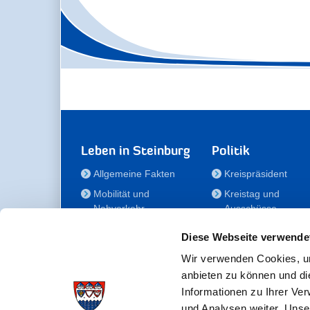
Leben in Steinburg
Politik
Allgemeine Fakten
Kreispräsident
Mobilität und
Kreistag und
Nahverkehr
Ausschüsse
Bauen und Wohnen
Die/Der Beauftragt
Diese Webseite verwende
für Menschen mit
Kultur und Freizeit
Behinderung
Wir verwenden Cookies, um
Familie
anbieten zu können und di
Der
Gesundheit
Informationen zu Ihrer Ve
Kreisseniorenbeirat
und Analysen weiter. Unse
Bildung