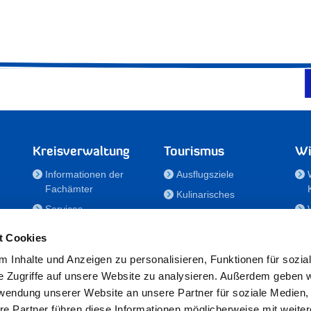
Kreisverwaltung
Tourismus
Wi
Informationen der
Ausflugsziele
Fachämter
Kulinarisches
Services
Aktivitäten in Holstein
e
Karriere und
Unterkünfte
t Cookies
Nachwuchskräfte
Veranstaltungen
 Inhalte und Anzeigen zu personalisieren, Funktionen für sozia
Notdienste
e Zugriffe auf unsere Website zu analysieren. Außerdem geben w
Bekanntmachungen
rwendung unserer Website an unsere Partner für soziale Medien
Formulare/Downloads
re Partner führen diese Informationen möglicherweise mit weite