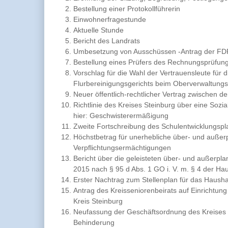
Bestellung einer Protokollführerin
Einwohnerfragestunde
Aktuelle Stunde
Bericht des Landrats
Umbesetzung von Ausschüssen -Antrag der FDP
Bestellung eines Prüfers des Rechnungsprüfun
Vorschlag für die Wahl der Vertrauensleute für 
Flurbereinigungsgerichts beim Oberverwaltungs
Neuer öffentlich-rechtlicher Vertrag zwischen 
Richtlinie des Kreises Steinburg über eine Sozia
hier: Geschwisterermäßigung
Zweite Fortschreibung des Schulentwicklungspl
Höchstbetrag für unerhebliche über- und auß
Verpflichtungsermächtigungen
Bericht über die geleisteten über- und außer
2015 nach § 95 d Abs. 1 GO i. V. m. § 4 der Ha
Erster Nachtrag zum Stellenplan für das Haush
Antrag des Kreisseniorenbeirats auf Einrichtu
Kreis Steinburg
Neufassung der Geschäftsordnung des Kreises S
Behinderung