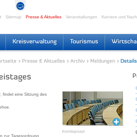
t
Sitemap
Presse & Aktuelles
Veranstaltungen
Karriere und Nac
Kreisverwaltung
Tourismus
Wirtscha
rtseite
Presse & Aktuelles
Archiv
Meldungen
Details
eistages
P
findet eine Sitzung des
zehoe.
Kreistagssaal
en zur Tagesordnung