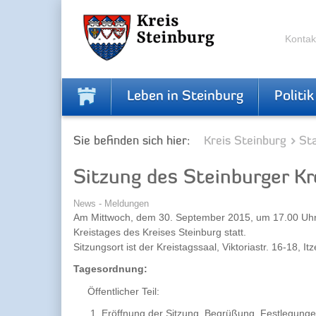
Zur
Zum
Navigation
Inhalt
springen
springen
Kontak
Leben in Steinburg
Politik
Sie befinden sich hier:
Kreis Steinburg
Sta
Sitzung des Steinburger Kr
News - Meldungen
Am Mittwoch, dem 30. September 2015, um 17.00 Uhr, 
Kreistages des Kreises Steinburg statt.
Sitzungsort ist der Kreistagssaal, Viktoriastr. 16-18, It
Tagesordnung:
Öffentlicher Teil:
Eröffnung der Sitzung, Begrüßung, Festlegung