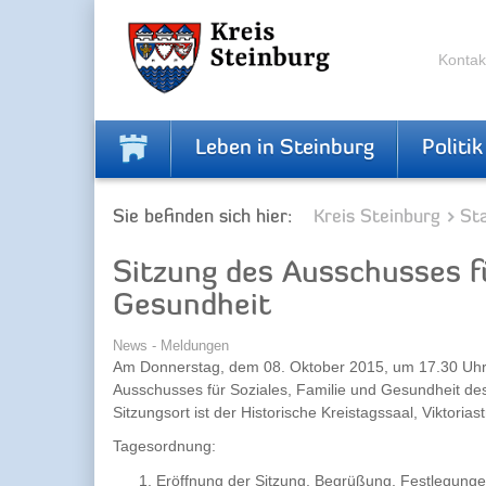
Zur
Zum
Navigation
Inhalt
springen
springen
Kontak
Leben in Steinburg
Politik
Sie befinden sich hier:
Kreis Steinburg
Sta
Sitzung des Ausschusses fü
Gesundheit
News - Meldungen
Am Donnerstag, dem 08. Oktober 2015, um 17.30 Uhr, 
Ausschusses für Soziales, Familie und Gesundheit des 
Sitzungsort ist der Historische Kreistagssaal, Viktoriast
Tagesordnung:
Eröffnung der Sitzung, Begrüßung, Festlegung