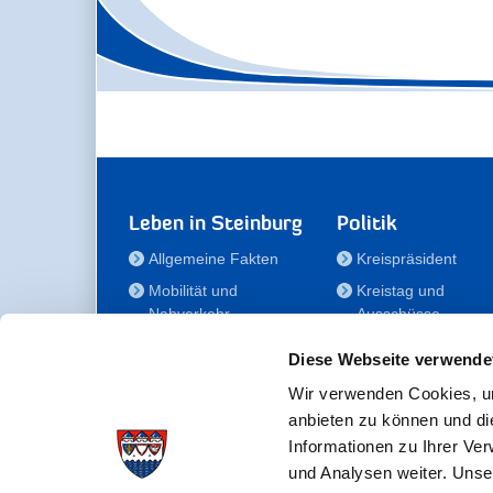
Leben in Steinburg
Politik
Allgemeine Fakten
Kreispräsident
Mobilität und
Kreistag und
Nahverkehr
Ausschüsse
Bauen und Wohnen
Die/Der Beauftragt
Diese Webseite verwende
für Menschen mit
Kultur und Freizeit
Behinderung
Wir verwenden Cookies, um
Familie
anbieten zu können und di
Der
Gesundheit
Informationen zu Ihrer Ve
Kreisseniorenbeirat
und Analysen weiter. Unse
Bildung
Förderstiftung