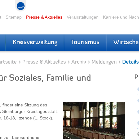
t
Sitemap
Presse & Aktuelles
Veranstaltungen
Karriere und Nac
Kreisverwaltung
Tourismus
Wirtscha
rtseite
Presse & Aktuelles
Archiv
Meldungen
Details
r Soziales, Familie und
P
findet eine Sitzung des
Steinburger Kreistages statt.
r. 16-18, Itzehoe (1. Stock).
en zur Tagesordnung