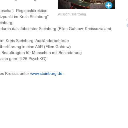
ppschaft Regionaldirektion
Ausschusssitzung
zpunkt im Kreis Steinburg"
einburg;
t durch das Jobcenter Steinburg (Ellen Gahtow, Kreissozialamt;
m Kreis Steinburg, Ausländerbehörde
; Überführung in eine AöR (Ellen Gahtow)
n Beauftragten für Menschen mit Behinderung
ssion gem. § 26 PsychKG)
es Kreises unter
www.steinburg.de
.