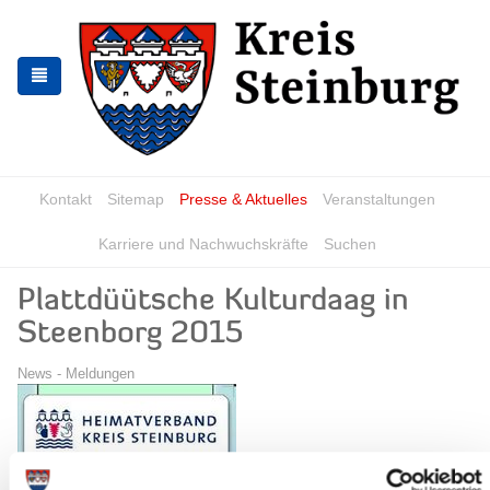
Zur
Zum
Navigation
Inhalt
springen
springen
Kontakt
Sitemap
Presse & Aktuelles
Veranstaltungen
Karriere und Nachwuchskräfte
Suchen
Plattdüütsche Kulturdaag in
Steenborg 2015
News - Meldungen