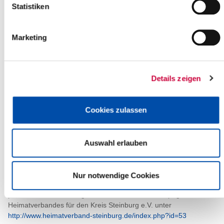
Oktober 2015, um 19.00 Uhr:
Statistiken
Es wird ein Impuls-Vortrag „Plattdüütsch güstern un hüüt“ mit
Marianne Ehlers, Heiko Gauert und musikalischen Beiträgen von
Elke Altstadt-Westphal geboten.
Marketing
Eintritt 4,00 Euro
Karten sind an der Museumskasse erhältlich.
Tel. Nr. 04821 – 64068.
Details zeigen
“Op de Sporen vun Johann Hinrich Fehrs“
Stadtführung mit Marianne Ehlers als seine Ehefrau Maria Amalie
Fehrs
am Donnerstag, 08. Oktober 2015, um 14.00 Uhr
,
Cookies zulassen
Treffpunkt Neues Rathaus, Reichenstraße in Itzehoe.
Nach der Führung wird das Fehrszimmer im Kreismuseum
Prinzeßhof in Itzehoe besichtigt und dann gemeinsam Kaffee
Auswahl erlauben
getrunken.
Kosten inkl. Kaffee und Kuchen 10,00 Euro pro Person
Anmeldung erforderlich (Tel. Nr. 04821 – 64068)
Nur notwendige Cookies
Ausführliche Informationen zum umfangreichen Programm der
plattdeutschen Kulturtage finden Sie auf der Homepage des
Heimatverbandes für den Kreis Steinburg e.V. unter
http://www.heimatverband-steinburg.de/index.php?id=53