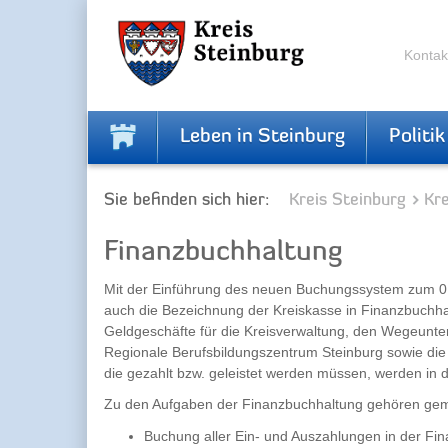
Skip
Skip
to
to
the
the
Kontak
navigation
content
Leben in Steinburg
Politik
Sie befinden sich hier:
Kreis Steinburg
Kr
Finanzbuchhaltung
Mit der Einführung des neuen Buchungssystem zum 01.
auch die Bezeichnung der Kreiskasse in Finanzbuchh
Geldgeschäfte für die Kreisverwaltung, den Wegeunt
Regionale Berufsbildungszentrum Steinburg sowie die
die gezahlt bzw. geleistet werden müssen, werden in 
Zu den Aufgaben der Finanzbuchhaltung gehören g
Buchung aller Ein- und Auszahlungen in der F