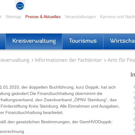
t
Sitemap
Presse & Aktuelles
Veranstaltungen
Karriere und Nac
Kreisverwaltung
Tourismus
Wirtscha
eisverwaltung
Informationen der Fachämter
Amt für Fin
I
01.2010, der doppelten Buchführung, kurz Doppik, hat sich
altung geändert Die Finanzbuchhaltung übernimmt die
erhaltungsverband, den Zweckverband „ÖPNV Steinburg“, das
 Förderstiftung Kreis Steinburg. Alle Einnahmen und Ausgaben,
der Finanzbuchhaltung bearbeitet.
emäß den gesetzlichen Bestimmungen, der GemHVODoppik:
inanzrechnung