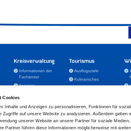
Kreisverwaltung
Tourismus
Wi
Informationen der
Ausflugsziele
Fachämter
Kulinarisches
Services
Aktivitäten in Holstein
e
Karriere und
Unterkünfte
t Cookies
Nachwuchskräfte
Veranstaltungen
 Inhalte und Anzeigen zu personalisieren, Funktionen für sozia
Notdienste
e Zugriffe auf unsere Website zu analysieren. Außerdem geben w
Bekanntmachungen
rwendung unserer Website an unsere Partner für soziale Medien
Formulare/Downloads
re Partner führen diese Informationen möglicherweise mit weite