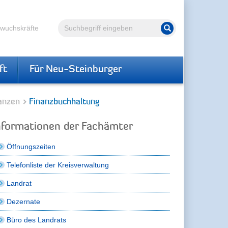
Volltextsuche
hwuchskräfte
Suche starten
ft
Für Neu-Steinburger
anzen
Finanzbuchhaltung
nformationen der Fachämter
Öffnungszeiten
Telefonliste der Kreisverwaltung
Landrat
Dezernate
Büro des Landrats