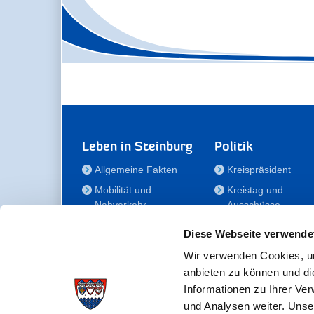
Leben in Steinburg
Politik
Allgemeine Fakten
Kreispräsident
Mobilität und
Kreistag und
Nahverkehr
Ausschüsse
Bauen und Wohnen
Die/Der Beauftragt
Diese Webseite verwende
für Menschen mit
Kultur und Freizeit
Behinderung
Wir verwenden Cookies, um
Familie
anbieten zu können und di
Der
Gesundheit
Informationen zu Ihrer Ve
Kreisseniorenbeirat
und Analysen weiter. Unse
Bildung
Förderstiftung