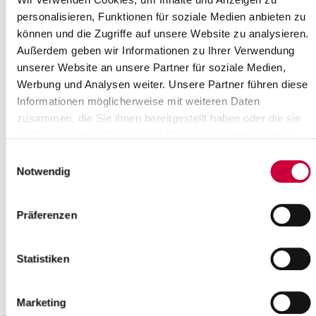
22
23
24
25
26
27
28
personalisieren, Funktionen für soziale Medien anbieten zu
können und die Zugriffe auf unsere Website zu analysieren.
29
30
31
Außerdem geben wir Informationen zu Ihrer Verwendung
Bitte geben Sie einen Suchbegriff ein
unserer Website an unsere Partner für soziale Medien,
Werbung und Analysen weiter. Unsere Partner führen diese
Informationen möglicherweise mit weiteren Daten
Monat
zusammen, die Sie ihnen bereitgestellt haben oder die sie
im Rahmen Ihrer Nutzung der Dienste gesammelt haben.
Einwilligungsauswahl
Ort
Notwendig
Kategorie
Präferenzen
Statistiken
Marketing