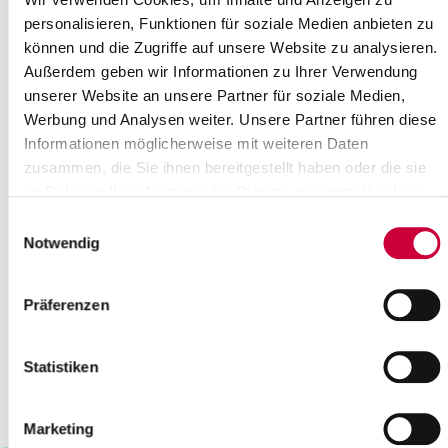
22
23
24
25
26
27
28
personalisieren, Funktionen für soziale Medien anbieten zu
können und die Zugriffe auf unsere Website zu analysieren.
29
30
31
Außerdem geben wir Informationen zu Ihrer Verwendung
Bitte geben Sie einen Suchbegriff ein
unserer Website an unsere Partner für soziale Medien,
Werbung und Analysen weiter. Unsere Partner führen diese
Informationen möglicherweise mit weiteren Daten
Monat
zusammen, die Sie ihnen bereitgestellt haben oder die sie
im Rahmen Ihrer Nutzung der Dienste gesammelt haben.
Einwilligungsauswahl
Ort
Notwendig
Kategorie
Präferenzen
Statistiken
Marketing