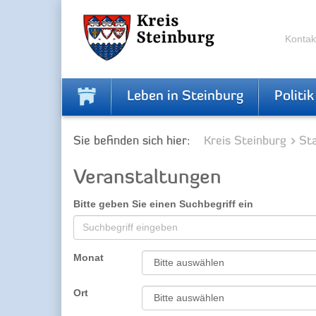
Zur
Zum
Navigation
Inhalt
springen
springen
Kontak
Leben in Steinburg
Politik
Sie befinden sich hier:
Kreis Steinburg
Sta
Veranstaltungen
Bitte geben Sie einen Suchbegriff ein
Monat
Ort