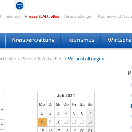
t
Sitemap
Presse & Aktuelles
Veranstaltungen
Karriere und Nac
Kreisverwaltung
Tourismus
Wirtscha
rtseite
Presse & Aktuelles
Veranstaltungen
P
Juli 2024
Mo
Di
Mi
Do
Fr
Sa
So
1
2
3
4
5
6
7
8
9
10
11
12
13
14
15
16
17
18
19
20
21