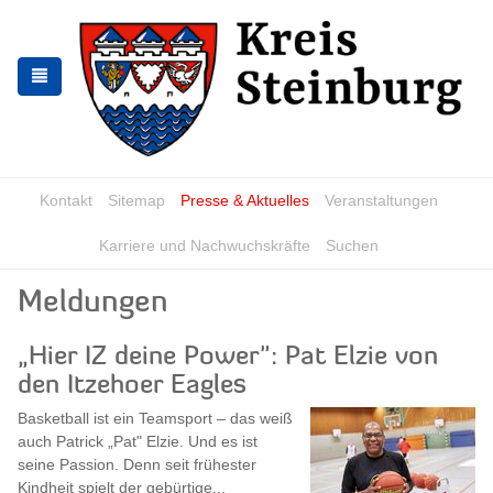
Zur
Zum
Navigation
Inhalt
springen
springen
Kontakt
Sitemap
Presse & Aktuelles
Veranstaltungen
Karriere und Nachwuchskräfte
Suchen
Meldungen
„Hier IZ deine Power": Pat Elzie von
den Itzehoer Eagles
Basketball ist ein Teamsport – das weiß
auch Patrick „Pat" Elzie. Und es ist
seine Passion. Denn seit frühester
Kindheit spielt der gebürtige...