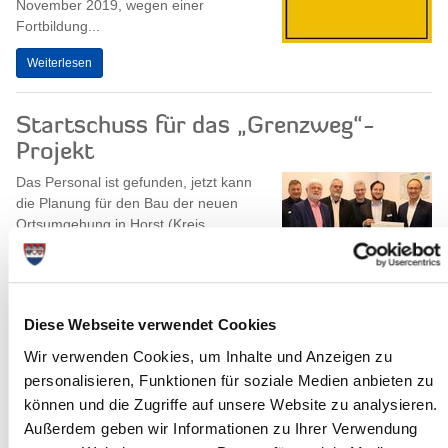
November 2019, wegen einer
Fortbildung...
Weiterlesen
Startschuss für das „Grenzweg“-
Projekt
Das Personal ist gefunden, jetzt kann
die Planung für den Bau der neuen
Ortsumgehung in Horst (Kreis
Steinburg) mit Nachdruck angegangen
werden....
Weiterlesen
Diese Webseite verwendet Cookies
Wir verwenden Cookies, um Inhalte und Anzeigen zu
Kinder und Jugendliche bei Whatsapp,
personalisieren, Funktionen für soziale Medien anbieten zu
Instagram und Snapchat: was geht
können und die Zugriffe auf unsere Website zu analysieren.
uns das an?
Außerdem geben wir Informationen zu Ihrer Verwendung
Wie soll eine Erwachsenengeneration