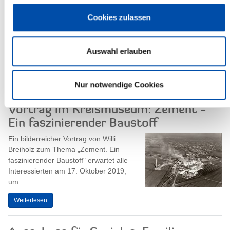
Inklusion tagt
Der Ausschuss für Soziales, Familie,
Cookies zulassen
Gesundheit, Gleichstellung und
Inklusion des Steinburger Kreistages
(AfSFGGI) tagt am Mittwoch, dem 27.
Auswahl erlauben
November...
Weiterlesen
Nur notwendige Cookies
Vortrag im Kreismuseum: Zement -
Ein faszinierender Baustoff
Ein bilderreicher Vortrag von Willi
Breiholz zum Thema „Zement. Ein
faszinierender Baustoff" erwartet alle
Interessierten am 17. Oktober 2019,
um...
Weiterlesen